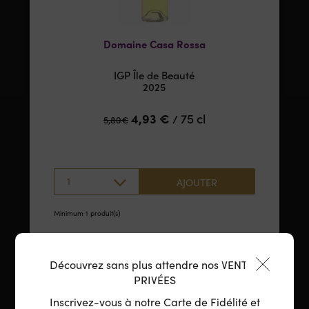
Domaine Casa Rossa
IGP Île de Beauté
2025
4,93
€
75 cl
/
5,80
€
1
AJOUTER
Minimum 1 produit(s)
En stock
Découvrez sans plus attendre nos VENTES
PRIVÉES
Inscrivez-vous à notre Carte de Fidélité et