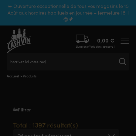
Panneau de gestion des cookies
☀️ Ouverture exceptionnelle de tous vos magasins le 15
Août aux horaires habituels en journée – fermeture 18H
😎🍹
0,00
€
Livraison offerte dans
450,00
€
!
Inscrivez ici votre recherche
Accueil
>
Produits
Filtrer
Total : 1397 résultat(s)
Tri par tarif décroissant