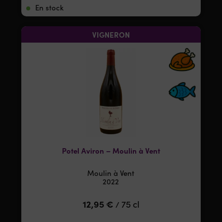
En stock
VIGNERON
Potel Aviron – Moulin à Vent
Moulin à Vent
2022
12,95
€
75 cl
/