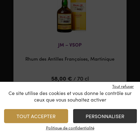
JM – VSOP
Rhum des Antilles Françaises, Martinique
58,00
€
70 cl
/
Tout refuser
Ce site utilise des cookies et vous donne le contrôle sur
ceux que vous souhaitez activer
AJOUTER
TOUT ACCEPTER
PERSONNALISER
Stock limité
Politique de confidentialité