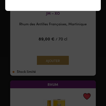
JM – XO
Rhum des Antilles Françaises, Martinique
89,00
€
70 cl
/
AJOUTER
Stock limité
RHUM