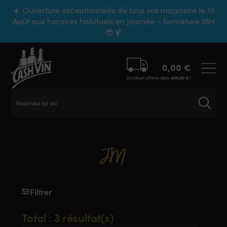
Panneau de gestion des cookies
☀️ Ouverture exceptionnelle de tous vos magasins le 15
Août aux horaires habituels en journée – fermeture 18H
😎🍹
0,00
€
Livraison offerte dans
450,00
€
!
Inscrivez ici vot
JM
Filtrer
Total : 3 résultat(s)