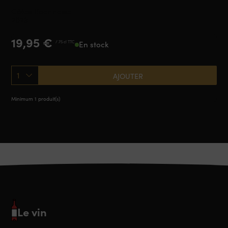
Côtes Roannaise
2023
19,95
€
/ 75 cl TTC
En stock
1
AJOUTER
Minimum 1 produit(s)
Le vin