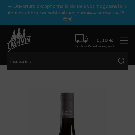
Panneau de gestion des cookies
☀️ Ouverture exceptionnelle de tous vos magasins le 15
Août aux horaires habituels en journée – fermeture 18H
😎🍹
0,00
€
Livraison offerte dans
450,00
€
!
Inscrivez ici vot