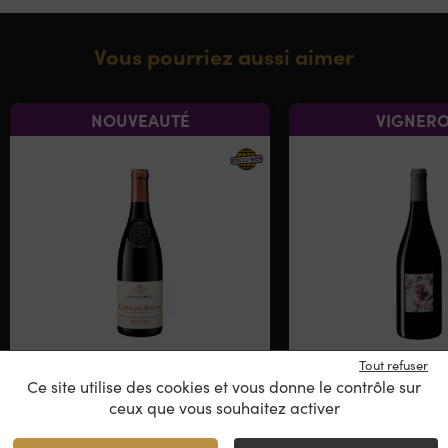
Vous pourriez aussi aimer
NOUVEAUTÉ
VIGNER
Tout refuser
Delas – Saint Esprit
Domaine Gra
Ce site utilise des cookies et vous donne le contrôle sur
Poignée De 
ceux que vous souhaitez activer
Côtes du Rhône Rouge
Côtes du Rhôn