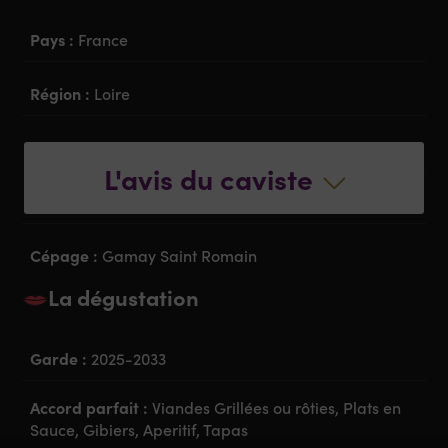
Pays :
France
Région :
Loire
Appellation :
Côtes Roannaise
L'avis du caviste
Couleur :
Vin Rouge
Cépage :
Gamay Saint Romain
La dégustation
Garde :
2025-2033
Accord parfait :
Viandes Grillées ou rôties, Plats en
Sauce, Gibiers, Aperitif, Tapas