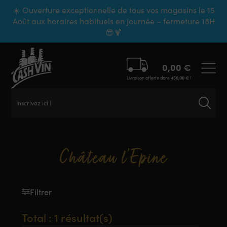
Panneau de gestion des cookies
☀️ Ouverture exceptionnelle de tous vos magasins le 15
Août aux horaires habituels en journée – fermeture 18H
😎🍹
0,00
€
Livraison offerte dans
450,00
€
!
Inscrivez ici v
Château l'Epine
Filtrer
Total : 1 résultat(s)