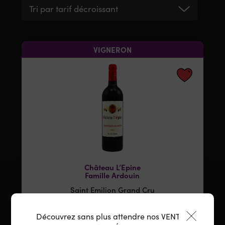
Tri par tarif décroissant
VIGNERON
Château L’Epine
Famille Ardouin
Saint Emilion Grand Cru
2023
Découvrez sans plus attendre nos VENTES
19,95
€
75 cl
/