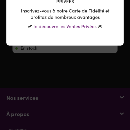
PRIVÉES
Inscrivez-vous à notre Carte de Fidélité et
profitez de nombreux avantages
1
AJOUTER
🌸
Je découvre les Ventes Privées
🌸
Minimum 1 produit(s)
En stock
Nos services
À propos
Les caves