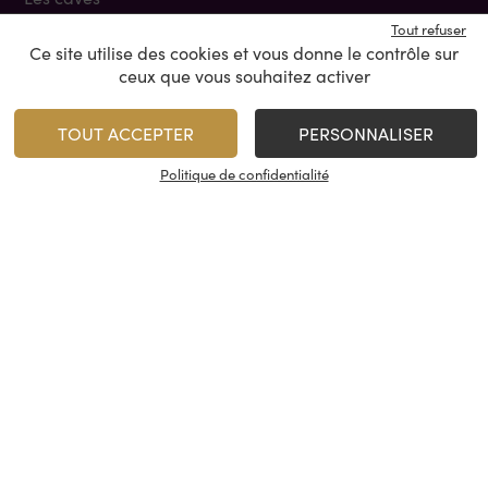
Tout refuser
Nous contacter
Ce site utilise des cookies et vous donne le contrôle sur
ceux que vous souhaitez activer
TOUT ACCEPTER
PERSONNALISER
Mentions légales et données personnelles
Politique de confidentialité
Conditions générales de vente
Paiement sécurisé
© Cash Vin 2026, tous droits réservés
Interdiction de vente de boissons
alcooliques aux mineurs de moins de 18
ans.
La preuve de majorité de l’acheteur
est exigée au moment de la vente en
ligne.
CODE DE LA SANTÉ PUBLIQUE, ART. L.
3342-1 et L. 3353-3.