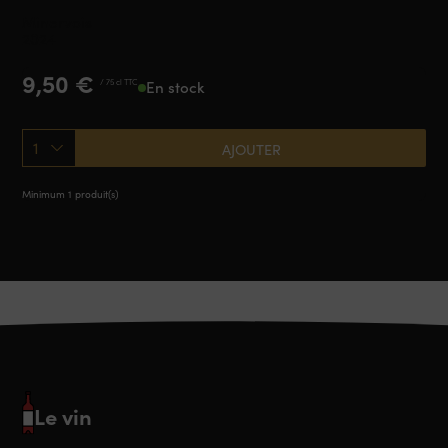
Minervois
2024
9,50
€
/ 75 cl TTC
En stock
1
AJOUTER
Minimum 1 produit(s)
Le vin