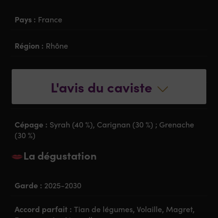
Pays :
France
Région :
Rhône
Appellation :
Minervois
L'avis du caviste
Couleur :
Rouge
Cépage :
Syrah (40 %), Carignan (30 %) ; Grenache
(30 %)
La dégustation
Garde :
2025-2030
Accord parfait :
Tian de légumes, Volaille, Magret,