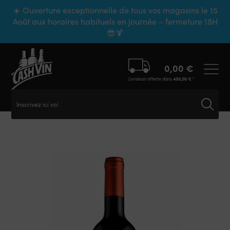
Panneau de gestion des cookies
☀️ Ouverture exceptionnelle de tous vos magasins le 15
Août aux horaires habituels en journée – fermeture 18H
😎🍹
0,00
€
Livraison offerte dans
450,00
€
!
Inscrivez ici votr