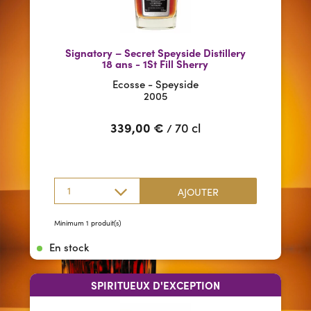
Signatory – Secret Speyside Distillery
18 ans - 1St Fill Sherry
Ecosse - Speyside
2005
339,00
€
70 cl
/
1
AJOUTER
Minimum 1 produit(s)
En stock
SPIRITUEUX D'EXCEPTION