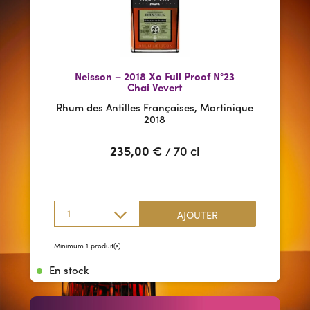
Neisson – 2018 Xo Full Proof N°23
Chai Vevert
Rhum des Antilles Françaises, Martinique
2018
235,00
€
70 cl
/
1
AJOUTER
Minimum 1 produit(s)
En stock