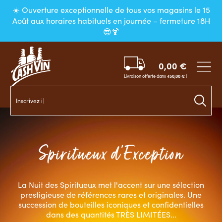
Panneau de gestion des cookies
☀️ Ouverture exceptionnelle de tous vos magasins le 15
Août aux horaires habituels en journée – fermeture 18H
😎🍹
0,00
€
Livraison offerte dans
450,00
€
!
Inscrivez ici votre r
Spiritueux d'Exception
La Nuit des Spiritueux met l'accent sur une sélection
prestigieuse de références rares et originales. Une
succession de bouteilles iconiques et confidentielles
dans des quantités TRÈS LIMITÉES...