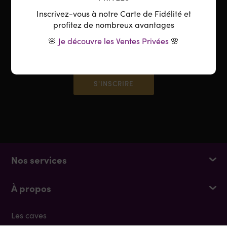
Inscrivez-vous à notre Carte de Fidélité et
Vos données personnelles seront utilisées pour vous accompagner au
profitez de nombreux avantages
cours de votre visite du site web, gérer l’accès à votre compte, et
pour d’autres raisons décrites dans notre
politique de confidentialité
.
🌸
Je découvre les Ventes Privées
🌸
S'INSCRIRE
Nos services
À propos
Les caves