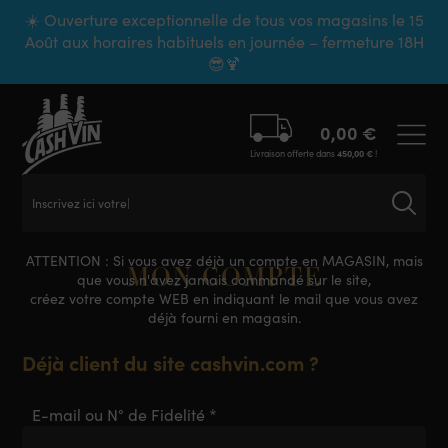
Panneau de gestion des cookies
☀️ Ouverture exceptionnelle de tous vos magasins le 15
Août aux horaires habituels en journée – fermeture 18H
😎🍹
0,00
€
Livraison offerte dans
450,00
€
!
Inscrivez ici votre
ATTENTION : Si vous avez déjà un compte en MAGASIN, mais
MON COMPTE
que vous n'avez jamais commandé sur le site,
créez votre compte WEB en indiquant le mail que vous avez
déjà fourni en magasin.
Déjà client du site cashvin.com ?
E-mail ou N° de Fidelité
*