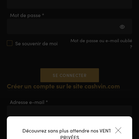
Mot de passe
*
Mot de passe
ou
e-mail oublié
Se souvenir de moi
?
SE CONNECTER
Créer un compte sur le site cashvin.com
Adresse e-mail
*
Mot de passe
*
Découvrez sans plus attendre nos VENTES
PRIVÉES