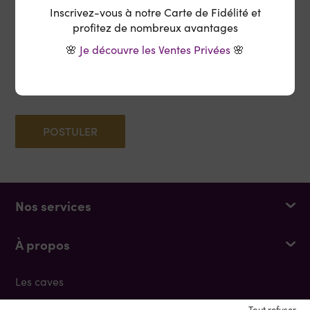
Inscrivez-vous à notre Carte de Fidélité et
EN SAVOIR PLUS SUR NOUS
profitez de nombreux avantages
Pour tenter l’aventure Cash Vin de manière
🌸
Je découvre les Ventes Privées
🌸
spontanée, envoyez-nous votre candidature (CV
+ lettre de motivation) !
POSTULER
Nos services
À propos
Les caves
Nous contacter
Tout refuser