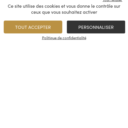
Ce site utilise des cookies et vous donne le contrôle sur
ceux que vous souhaitez activer
TOUT ACCEPTER
PERSONNALISER
Mentions légales et données personnelles
Politique de confidentialité
Conditions générales de vente
Paiement sécurisé
© Cash Vin 2026, tous droits réservés
Interdiction de vente de boissons
alcooliques aux mineurs de moins de 18
ans.
La preuve de majorité de l’acheteur
est exigée au moment de la vente en
ligne.
CODE DE LA SANTÉ PUBLIQUE, ART. L.
3342-1 et L. 3353-3.