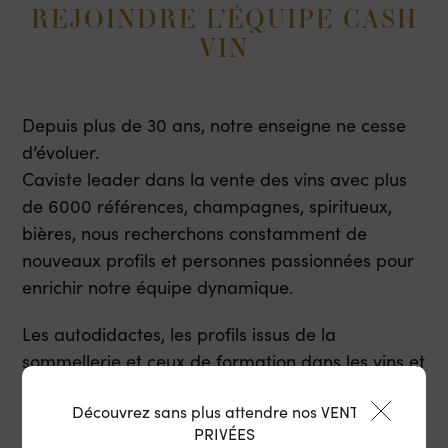
REJOINDRE L’ÉQUIPE CASH
VIN
Depuis plus de 30 ans, notre enseigne ne cesse
d’évoluer.
Caviste leader dans la vente des vins avec plus
de 6000 références, champagnes, spiritueux,
bières, nous recherchons constamment de
nouveaux profils et personnes passionnées pour
enrichir notre équipe dynamique.
Les autodidactes, les profils issus de la
sommellerie et ceux de formation dans les vins et
spiritueux sont les bienvenus !
Découvrez sans plus attendre nos VENTES
PRIVÉES