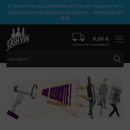
Panneau de gestion des cookies
☀️ Ouverture exceptionnelle de tous vos magasins le 15
Août aux horaires habituels en journée – fermeture 18H
😎🍹
0,00
€
Livraison offerte dans
450,00
€
!
Inscrivez ici v