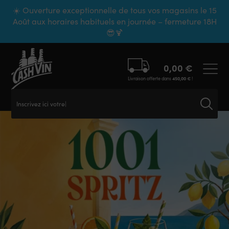
Panneau de gestion des cookies
☀️ Ouverture exceptionnelle de tous vos magasins le 15
Août aux horaires habituels en journée – fermeture 18H
😎🍹
0,00
€
Livraison offerte dans
450,00
€
!
Inscrivez ici votre reche