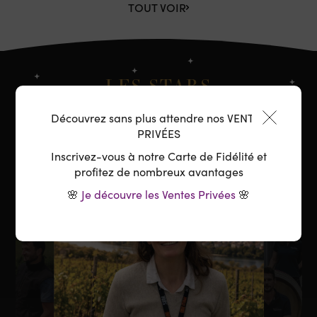
TOUT VOIR
LES STARS
Découvrez sans plus attendre nos VENTES
Nos coups de cœur du moment
PRIVÉES
Inscrivez-vous à notre Carte de Fidélité et
profitez de nombreux avantages
🌸
Je découvre les Ventes Privées
🌸