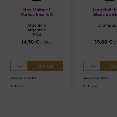
Hey Malbec !
Jean Noël 
Matias Riccitelli
Blanc de Bl
Argentine
Champag
Argentine
2024
14,50
€
35,00
€
/
75 cl
1
1
AJOUTER
AJO
Minimum 1 produit(s)
Minimum 1 produit(s)
En stock
En stock