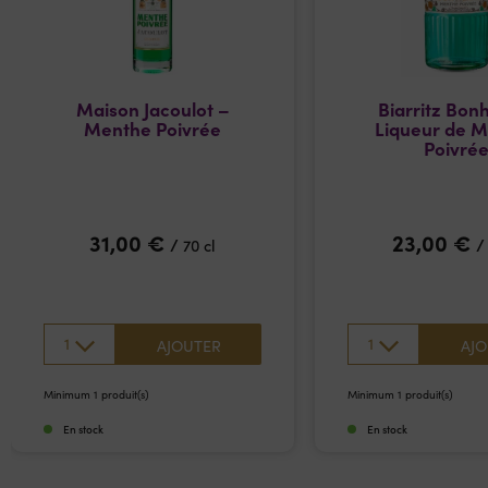
Maison Jacoulot –
Biarritz Bon
Menthe Poivrée
Liqueur de 
Poivré
31,00
€
23,00
€
/
70 cl
1
1
AJOUTER
AJO
Minimum 1 produit(s)
Minimum 1 produit(s)
En stock
En stock