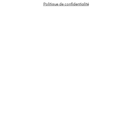
Politique de confidentialité
Château de Chemilly –
Domaine Dampt
Tradition
Vieilles Vi
Chablis
Chablis
2019
13,50
€
/
75 cl
Rupture de stock
1
AJOUTER
Minimum 1 produit(s)
En stock