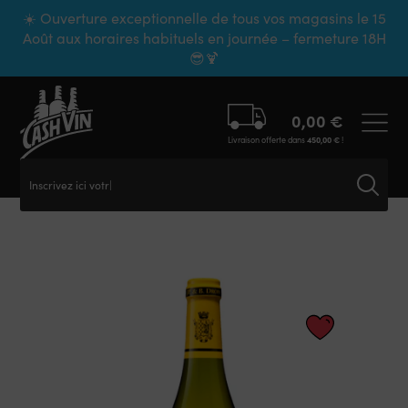
Panneau de gestion des cookies
☀️ Ouverture exceptionnelle de tous vos magasins le 15
Août aux horaires habituels en journée – fermeture 18H
😎🍹
0,00
€
Livraison offerte dans
450,00
€
!
Inscrivez ici votre