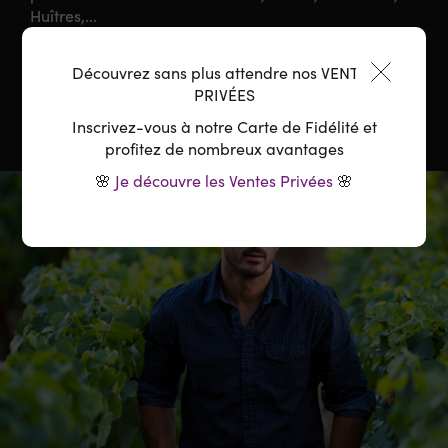
Huîtres,...
Température :
10-12°C
Découvrez sans plus attendre nos VENTES
PRIVÉES
Inscrivez-vous à notre Carte de Fidélité et
profitez de nombreux avantages
🌸
Je découvre les Ventes Privées
🌸