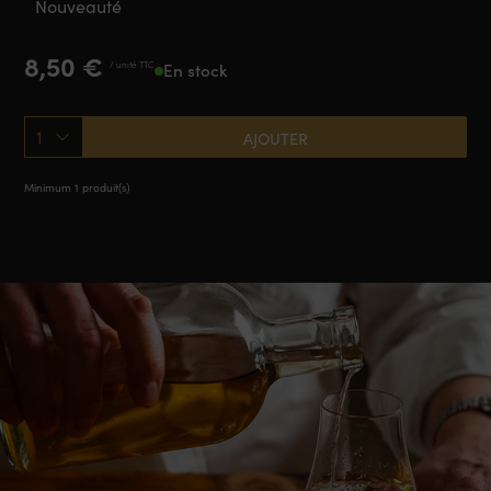
Nouveauté
8,50
€
/ unité TTC
En stock
1
AJOUTER
Minimum 1 produit(s)