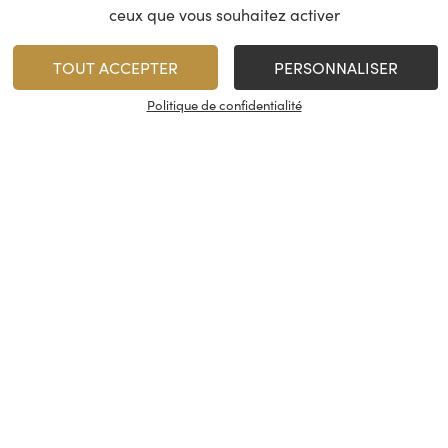
/
70 cl
ceux que vous souhaitez activer
TOUT ACCEPTER
PERSONNALISER
Rupture de stock
1
AJOUTER
Politique de confidentialité
Minimum 1 produit(s)
En stock
Nos services
À propos
Les caves