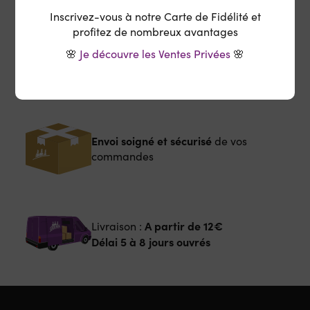
Inscrivez-vous à notre Carte de Fidélité et
profitez de nombreux avantages
Offert
Retrait en magasin :
🌸
Je découvre les Ventes Privées
🌸
Délai 6 à 10 jours ouvrés
Envoi soigné et sécurisé
de vos
commandes
A partir de
12€
Livraison :
Délai 5 à 8 jours ouvrés