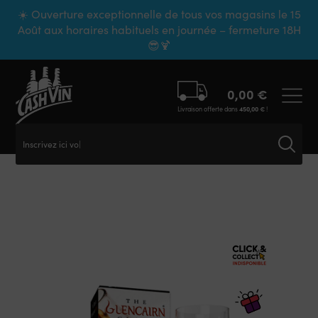
Panneau de gestion des cookies
☀️ Ouverture exceptionnelle de tous vos magasins le 15
Août aux horaires habituels en journée – fermeture 18H
😎🍹
0,00
€
Livraison offerte dans
450,00
€
!
Inscrivez ici votr