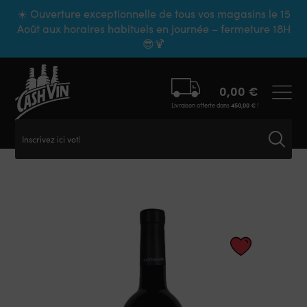
Panneau de gestion des cookies
☀️ Ouverture exceptionnelle de tous vos magasins le 15
Août aux horaires habituels en journée – fermeture 18H
😎🍹
0,00
€
Livraison offerte dans
450,00
€
!
Inscrivez ici votre