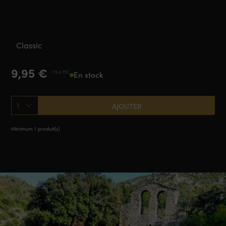
Corbières
2023
Classic
9,95
€
/ 75 cl TTC
En stock
1
AJOUTER
Minimum 1 produit(s)