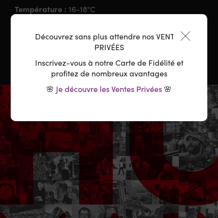
Température :
16-18°C
Carafage :
Conseillé
Découvrez sans plus attendre nos VENTES
PRIVÉES
Inscrivez-vous à notre Carte de Fidélité et
profitez de nombreux avantages
🌸
Je découvre les Ventes Privées
🌸