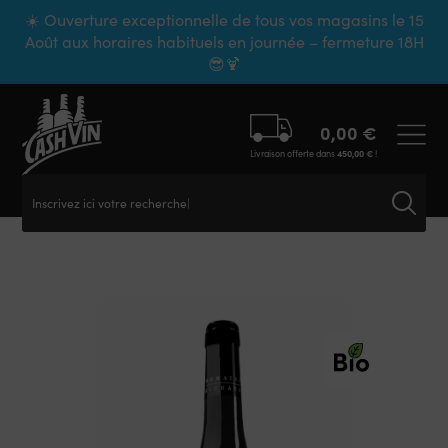
Panneau de gestion des cookies
☀️ Ouverture exceptionnelle de tous vos magasins le 15
Août aux horaires habituels en journée – fermeture 18H
😎🍹
0,00
€
Livraison offerte dans
450,00
€
!
Inscrivez ici votre recherche