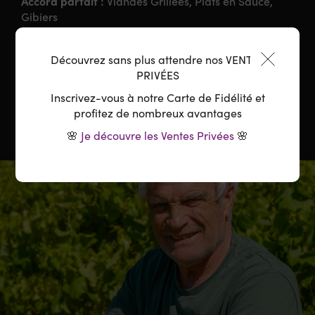
Accord parfait :
Viandes Grillées, Plats en Sauce,
Gibiers
Température :
16-18°C
Découvrez sans plus attendre nos VENTES
PRIVÉES
Carafage :
Ouverture la veille ou carafage 4H
Inscrivez-vous à notre Carte de Fidélité et
profitez de nombreux avantages
🌸
Je découvre les Ventes Privées
🌸