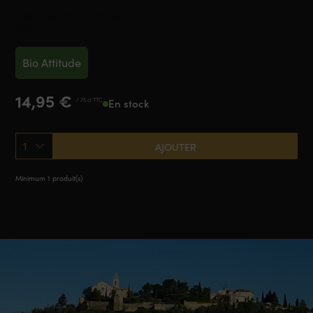
Côtes du Rhône Rouge
2024
Bio Attitude
14,95
€
/ 75 cl TTC
En stock
1
AJOUTER
Minimum 1 produit(s)