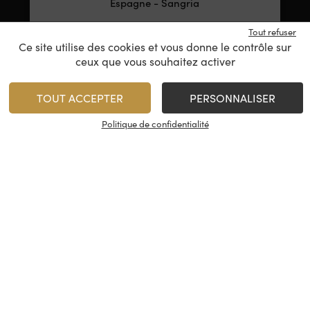
Espagne - Sangria
Tout refuser
9,95
€
75 cl
/
Ce site utilise des cookies et vous donne le contrôle sur
ceux que vous souhaitez activer
TOUT ACCEPTER
PERSONNALISER
1
AJOUTER
Politique de confidentialité
Minimum 1 produit(s)
En stock
Nos services