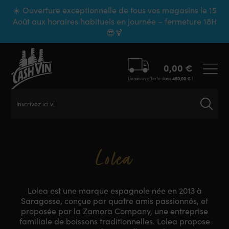
Panneau de gestion des cookies
☀️ Ouverture exceptionnelle de tous vos magasins le 15
Août aux horaires habituels en journée – fermeture 18H
😎🍹
0,00
€
Livraison offerte dans
450,00
€
!
Inscrivez ici vot
Lolea
Lolea est une marque espagnole née en 2013 à
Saragosse, conçue par quatre amis passionnés, et
proposée par la Zamora Company, une entreprise
familiale de boissons traditionnelles. Lolea propose