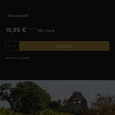
2023
Nouveauté
10,95
€
/ 75 cl TTC
En stock
1
AJOUTER
Minimum 1 produit(s)