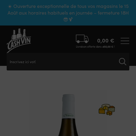
Panneau de gestion des cookies
☀️ Ouverture exceptionnelle de tous vos magasins le 15
Août aux horaires habituels en journée – fermeture 18H
😎🍹
0,00
€
Livraison offerte dans
450,00
€
!
Inscrivez ici votre