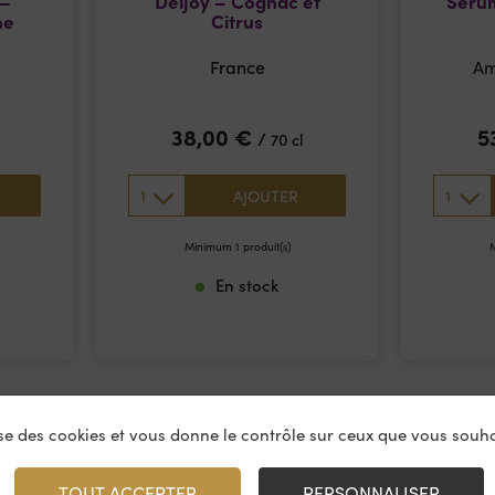
 –
Deljoy – Cognac et
Sérum
he
Citrus
France
Am
38,00
€
5
/
70 cl
1
1
AJOUTER
Minimum 1 produit(s)
M
En stock
lise des cookies et vous donne le contrôle sur ceux que vous souha
TOUT ACCEPTER
PERSONNALISER