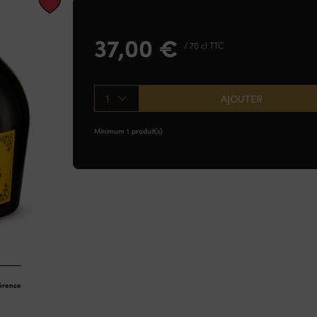
37,00
€
/ 70 cl TTC
1
AJOUTER
Minimum 1 produit(s)
férence