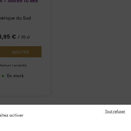
 – Ancon 10 ans
érique du Sud
3,95
€
/
70 cl
AJOUTER
inimum 1 produit(s)
En stock
Tout refuser
itez activer