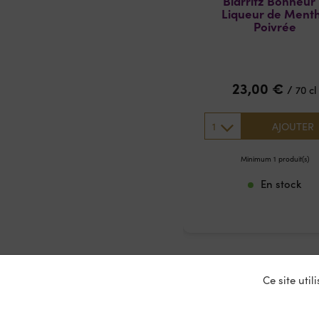
Biarritz Bonheur
Liqueur de Ment
Poivrée
23,00
€
/
70 cl
1
AJOUTER
Minimum 1 produit(s)
En stock
Ce site uti