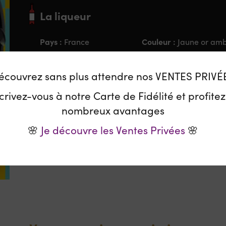
La liqueur
Pays :
Couleur :
France
Jaune or am
Degré :
30%vol.
écouvrez sans plus attendre nos VENTES PRIVÉ
crivez-vous à notre Carte de Fidélité et profite
Le Domaine
nombreux avantages
🌸
Je découvre les Ventes Privées
🌸
Quand la délicatesse de la poire, fruit royal par 
cela donne NOCES ROYALES. Une alliance exquise qu