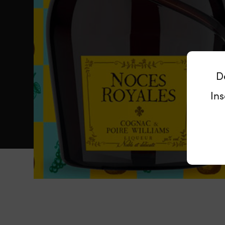
D
Ins