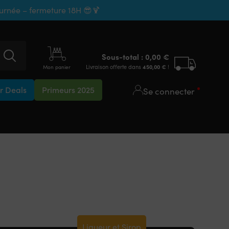
ournée – fermeture 18H 😎🍹
Sous-total :
0,00
€
Livraison offerte dans
450,00
€
!
Mon panier
 Deals
Primeurs 2025
Se connecter
Liqueur et Sirop