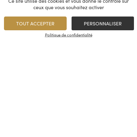
Ce site utilise des cookies et vous donne le contrôle sur
ceux que vous souhaitez activer
TOUT ACCEPTER
PERSONNALISER
Politique de confidentialité
TOUT VOIR
CASH VIN C’EST…
UN MARCHAND
EN VIN DEPUIS
30 ANS