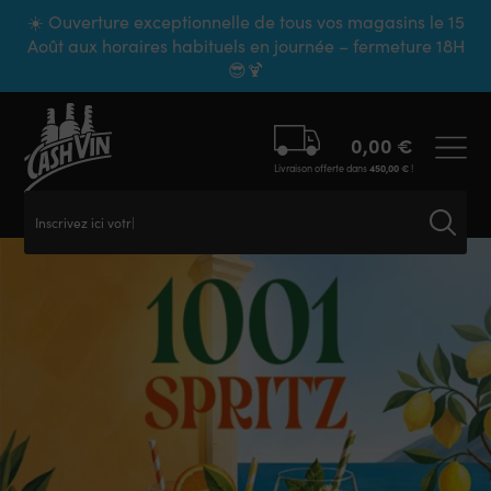
Panneau de gestion des cookies
☀️ Ouverture exceptionnelle de tous vos magasins le 15
Août aux horaires habituels en journée – fermeture 18H
😎🍹
0,00
€
Livraison offerte dans
450,00
€
!
Inscrivez ici votre rec