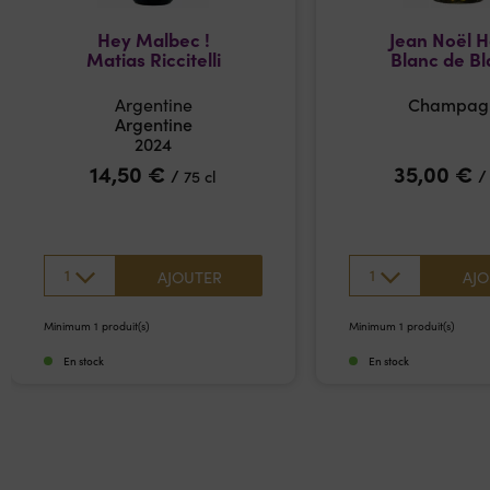
Hey Malbec !
Jean Noël 
Matias Riccitelli
Blanc de Bl
Argentine
Champag
Argentine
2024
14,50
€
35,00
€
/
75 cl
1
1
AJOUTER
AJO
Minimum 1 produit(s)
Minimum 1 produit(s)
En stock
En stock