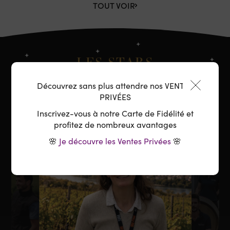
TOUT VOIR
LES STARS
Découvrez sans plus attendre nos VENTES
Nos coups de cœur du moment
PRIVÉES
Inscrivez-vous à notre Carte de Fidélité et
profitez de nombreux avantages
🌸
Je découvre les Ventes Privées
🌸