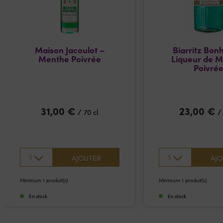
Maison Jacoulot –
Biarritz Bon
Menthe Poivrée
Liqueur de 
Poivré
31,00
€
23,00
€
/
70 cl
1
1
AJOUTER
AJO
Minimum 1 produit(s)
Minimum 1 produit(s)
En stock
En stock