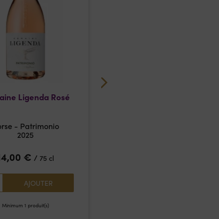
ine Ligenda Rosé
Gris Blanc
Gérard Bertrand
rse - Patrimonio
IGP Pays d'Oc
2025
2025
14,00
€
8,95
€
/
/
75 cl
75 cl
1
AJOUTER
AJOUTER
Minimum 1 produit(s)
Minimum 1 produit(s)