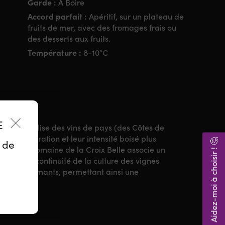
Garde :
A Boire
Accord parfait :
Apéritif, sur un plateau de
fruits de mer, avec des fromages frais ou
des desserts aux fruits.
Température :
8-10°C
ES
amilial réalise des vins de pays (des Côtes de
ur concentration et leur intensité boisé plus
Aidez-moi à choisir ! 🤔
z de
n fils, le domaine de la Croix Belle associe un
ssurant la continuité de la culture des vignes
es et performants, permettant ainsi une