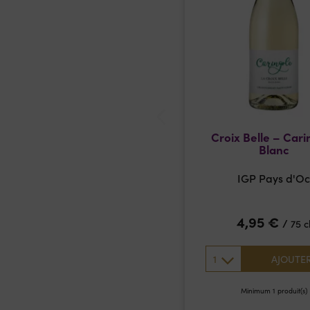
Croix Belle – Cari
Blanc
IGP Pays d'O
4,95
€
/
75 c
1
AJOUTE
Minimum 1 produit(s)