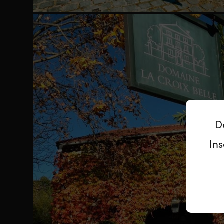
D
Ins