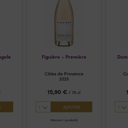
ngole
Figuière – Première
Doma
c
Côtes de Provence
Co
2025
15,90
€
/
l
75 cl
1
1
R
AJOUTER
Minimum 1 produit(s)