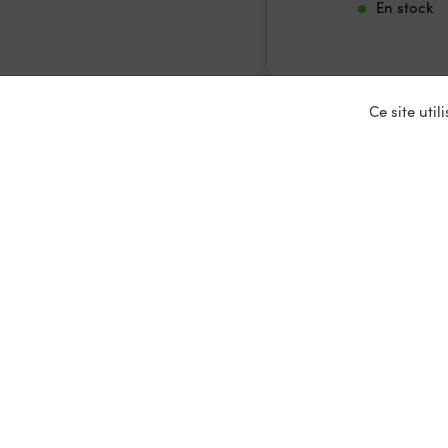
En stock
Ce site uti
Nos ser
Entrepris
Devenir p
Mariages
Location 
Primeurs