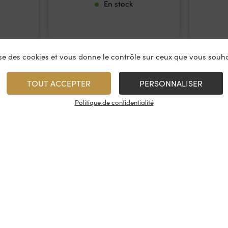
En stock
lise des cookies et vous donne le contrôle sur ceux que vous souha
TOUT ACCEPTER
PERSONNALISER
Politique de confidentialité
vices
À propos
On rest
es & restauration
Le concept
Les cave
artenaire
La fidélité
Nous con
, événements
Les évènements
Nos résea
tireuse à bière
Candidatures