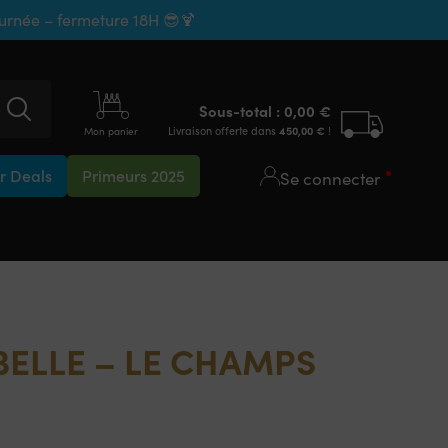
ournée – fermeture 18H 😎🍹
Sous-total :
0,00
€
Livraison offerte dans
450,00
€
!
Mon panier
 Deals
Primeurs 2025
Se connecter
BELLE – LE CHAMPS