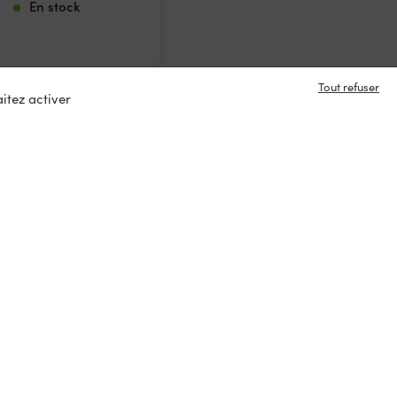
En stock
En stock
Tout refuser
itez activer
e en contact ?
s
tacter
ux :