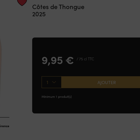
Côtes de Thongue
2025
9,95
€
/ 75 cl TTC
1
AJOUTER
Minimum 1 produit(s)
férence