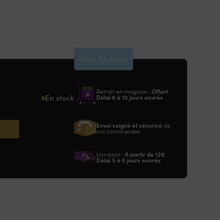
Rosé So Fresh
Retrait en magasin :
Offert
En stock
Délai 6 à 10 jours ouvrés
Envoi soigné et sécurisé
de
vos commandes
Livraison :
A partir de
12€
Délai 5 à 8 jours ouvrés