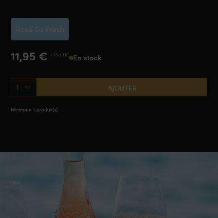
2025
Rosé So Fresh
11,95
€
/ 75 cl TTC
En stock
1
AJOUTER
Minimum 1 produit(s)