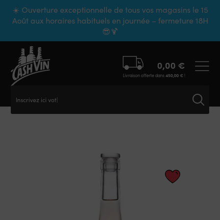
Panneau de gestion des cookies
☀️ Ouverture exceptionnelle de tous vos magasins le 15
Août aux horaires habituels en journée – fermeture 18H
😎🍹
0,00
€
Livraison offerte dans
450,00
€
!
Inscrivez ici votre