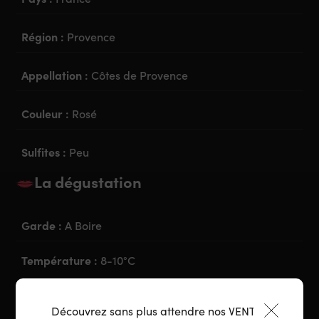
Région :
Provence
Appellation :
Côtes de Provence
Couleur :
Rosé
Sulfites :
Peu
La dégustation
Garde :
A Boire
Température :
8-10°C
Découvrez sans plus attendre nos VENTES