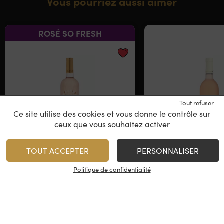
Vous pourriez aussi aimer
ROSÉ SO FRESH
Tout refuser
Ce site utilise des cookies et vous donne le contrôle sur
ceux que vous souhaitez activer
TOUT ACCEPTER
PERSONNALISER
Up Ultimate
Château Ra
Château de Berne
Cuvée Alex
Politique de confidentialité
Côtes de Provence
Côtes de Pro
2025
2022
17,90
€
/
75 cl