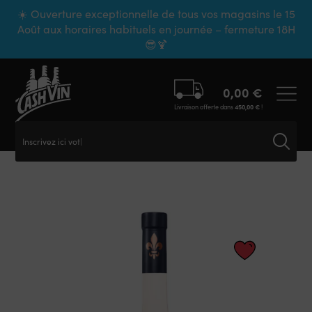
Panneau de gestion des cookies
☀️ Ouverture exceptionnelle de tous vos magasins le 15
Août aux horaires habituels en journée – fermeture 18H
😎🍹
0,00
€
Livraison offerte dans
450,00
€
!
Inscrivez ici votre