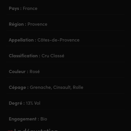
Pays :
France
Région :
Provence
Appellation :
Côtes-de-Provence
Classification :
Cru Classé
Couleur :
Rosé
Cépage :
Grenache, Cinsault, Rolle
Degré :
13% Vol
Engagement :
Bio
La dégustation