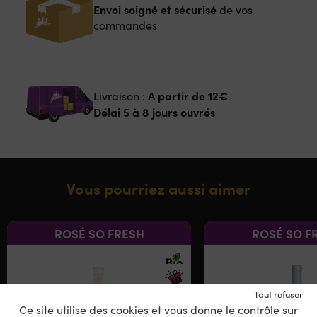
Envoi soigné et sécurisé
de vos
commandes
A partir de
12€
Livraison :
Délai 5 à 8 jours ouvrés
Vous pourriez aussi aimer
ROSÉ SO FRESH
ROSÉ SO F
Tout refuser
Ce site utilise des cookies et vous donne le contrôle sur