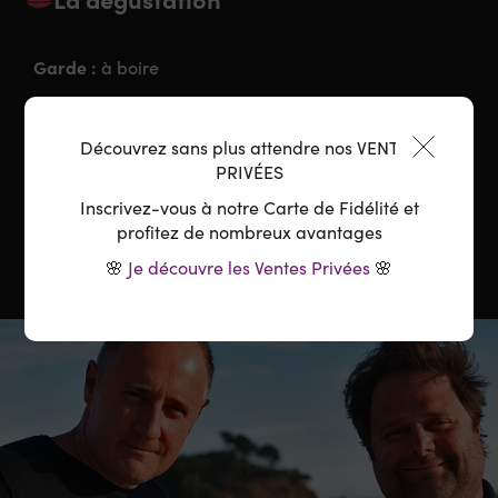
Garde :
à boire
Accord parfait :
Apéritif, Ceviche, Salade Thaï, Tarte
aux fraises....
Découvrez sans plus attendre nos VENTES
PRIVÉES
Température :
8-10°C
Inscrivez-vous à notre Carte de Fidélité et
profitez de nombreux avantages
🌸
Je découvre les Ventes Privées
🌸