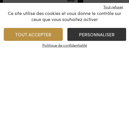
Tout refuser
Ce site utilise des cookies et vous donne le contrôle sur
ceux que vous souhaitez activer
TOUT ACCEPTER
PERSONNALISER
Politique de confidentialité
Hippy by Roubine
Roseline Pre
Château Roubine
IGP Méditerranée
Côtes de Pro
2025
2025
11,95
€
/
Rupture de stock
1
AJO