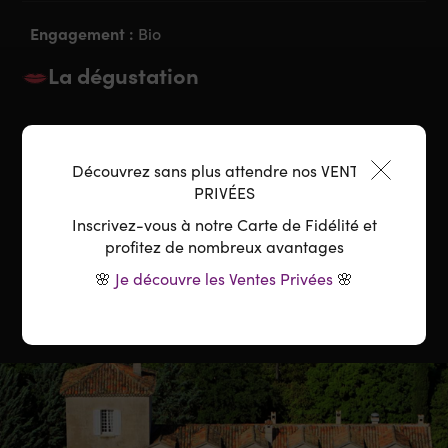
Engagement :
Bio
La dégustation
Garde :
A boire
Découvrez sans plus attendre nos VENTES
Accord parfait :
Bouillabaisse, Poissons de roche,
PRIVÉES
Apéritif
Inscrivez-vous à notre Carte de Fidélité et
profitez de nombreux avantages
Température :
8-10°C
🌸
Je découvre les Ventes Privées
🌸