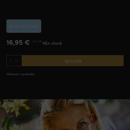
Côtes de Provence
2025
Rosé So Fresh
16,95
€
/ 75 cl TTC
En stock
1
AJOUTER
Minimum 1 produit(s)