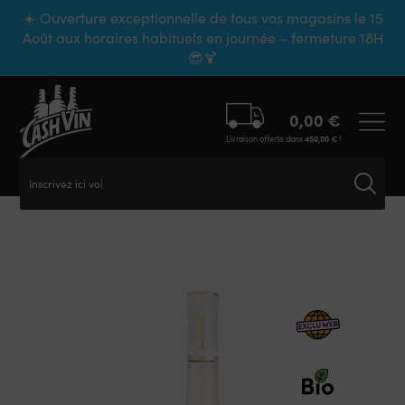
Panneau de gestion des cookies
☀️ Ouverture exceptionnelle de tous vos magasins le 15
Août aux horaires habituels en journée – fermeture 18H
😎🍹
0,00
€
Livraison offerte dans
450,00
€
!
Inscrivez ici votre