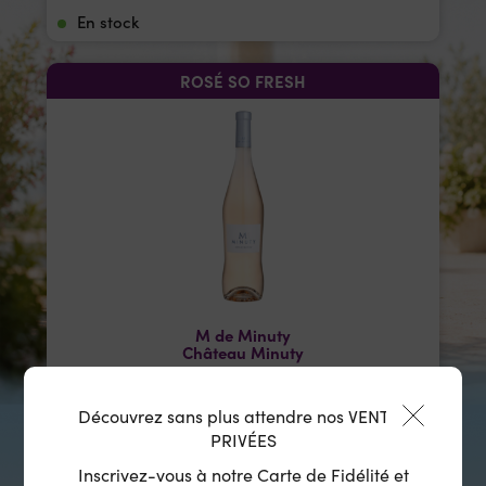
En stock
ROSÉ SO FRESH
M de Minuty
Château Minuty
Côtes de Provence
2025
Découvrez sans plus attendre nos VENTES
PRIVÉES
15,50
€
75 cl
/
Inscrivez-vous à notre Carte de Fidélité et