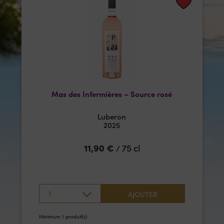
Mas des Infermières – Source rosé
Luberon
2025
11,90
€
75 cl
/
1
AJOUTER
Minimum 1 produit(s)