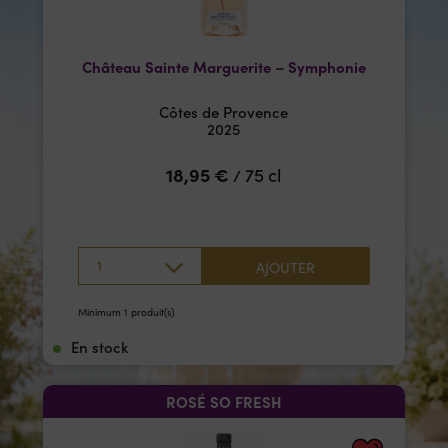
Château Sainte Marguerite – Symphonie
Côtes de Provence
2025
18,95
€
75 cl
/
1
AJOUTER
Minimum 1 produit(s)
En stock
ROSÉ SO FRESH