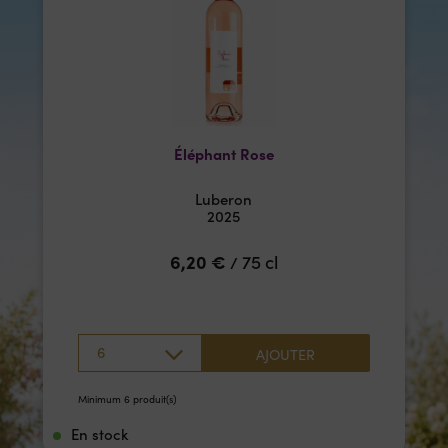
Éléphant Rose
Luberon
2025
6,20
€
75 cl
/
6
AJOUTER
Minimum 6 produit(s)
En stock