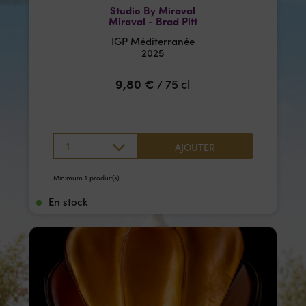
Studio By Miraval
Miraval - Brad Pitt
IGP Méditerranée
2025
9,80
€
75 cl
/
1
AJOUTER
Minimum 1 produit(s)
En stock