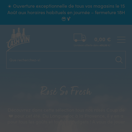
Panneau de gestion des cookies
☀️ Ouverture exceptionnelle de tous vos magasins le 15
Août aux horaires habituels en journée – fermeture 18H
😎🍹
0,00
€
Livraison offerte dans
450,00
€
!
Que recherchez-vous ?
Rosé So Fresh
Découvrez dans cette sélection tous nos rosés Coup de
❤️ pour cet été. Du Languedoc à la Provence, il y en a
pour tous les goûts et tous les budgets ! A vous de jouer
😉🌺