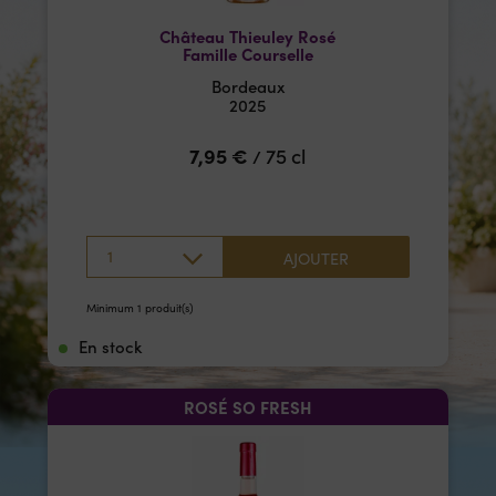
Château Thieuley Rosé
Famille Courselle
Bordeaux
2025
7,95
€
75 cl
/
1
AJOUTER
Minimum 1 produit(s)
En stock
ROSÉ SO FRESH