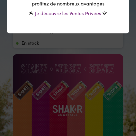
profitez de nombreux avantages
🌸
Je découvre les Ventes Privées
🌸
1
AJOUTER
Minimum 1 produit(s)
En stock