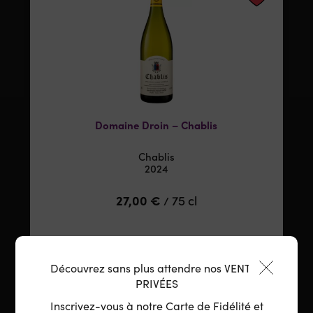
Domaine Droin – Chablis
Chablis
2024
27,00
€
75 cl
/
1
AJOUTER
Découvrez sans plus attendre nos VENTES
PRIVÉES
Minimum 1 produit(s)
Inscrivez-vous à notre Carte de Fidélité et