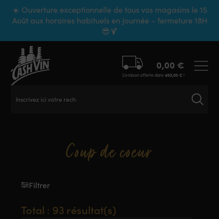
Panneau de gestion des cookies
☀️ Ouverture exceptionnelle de tous vos magasins le 15
Août aux horaires habituels en journée – fermeture 18H
😎🍹
0,00
€
Livraison offerte dans
450,00
€
!
Inscrivez ici votre recherche
Coup de coeur
Filtrer
Total : 93 résultat(s)