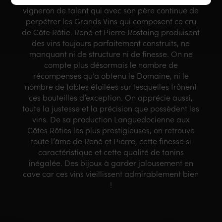
vigneron de talent qui avec son père continue de
perpétrer les Grands Vins qui composent ce cru
de Côte Rôtie. René et Pierre Rostaing produisent
des vins toujours parfaitement construits, ne
manquant ni de structure ni de finesse. On ne
compte plus désormais le nombre de
récompenses qu’a obtenu le Domaine, ni le
nombre de tables étoilées sur lesquelles trônent
ces bouteilles d’exception. On apprécie aussi,
toute la justesse et la précision que possèdent les
vins. De sa production Languedocienne aux
Côtes Rôties les plus prestigieuses, on retrouve
toute l’âme de René et Pierre, cette finesse si
caractéristique et cette qualité de tanins
inégalée. Des bijoux à garder jalousement en
cave car ces vins vieillissent admirablement bien
!