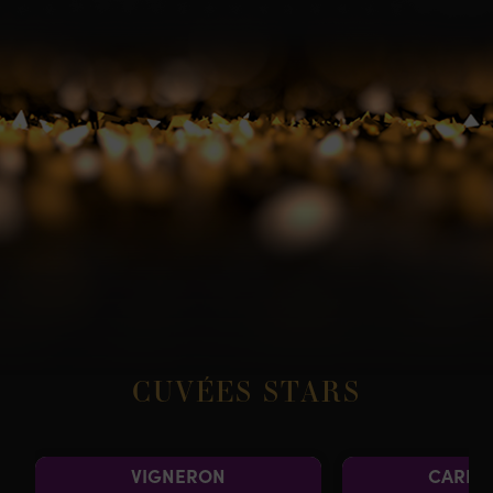
CUVÉES STARS
VIGNERON
CARNIV