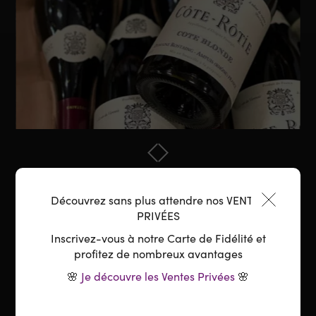
Découvrez sans plus attendre nos VENTES
PRIVÉES
Inscrivez-vous à notre Carte de Fidélité et
LA RELÈVE ASSURÉE...
profitez de nombreux avantages
🌸
Je découvre les Ventes Privées
🌸
Depuis 1971, René Rostaing gère avec sa femme
le domaine éponyme. Depuis quelques années
maintenant il a été rejoint par son fils Pierre,