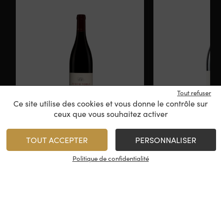
Tout refuser
Ce site utilise des cookies et vous donne le contrôle sur
ceux que vous souhaitez activer
Domaine Puech Noble
Vassal de P
René Rostaing
René Ro
TOUT ACCEPTER
PERSONNALISER
Côteaux du Languedoc
Côteaux du
Politique de confidentialité
2022
20
21,95
€
14,95
/
75 cl