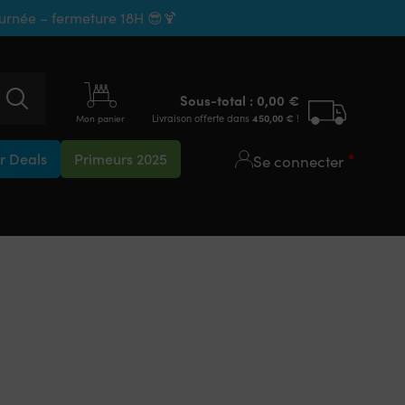
ournée – fermeture 18H 😎🍹
Sous-total :
0,00
€
Livraison offerte dans
450,00
€
!
Mon panier
 Deals
Primeurs 2025
Se connecter