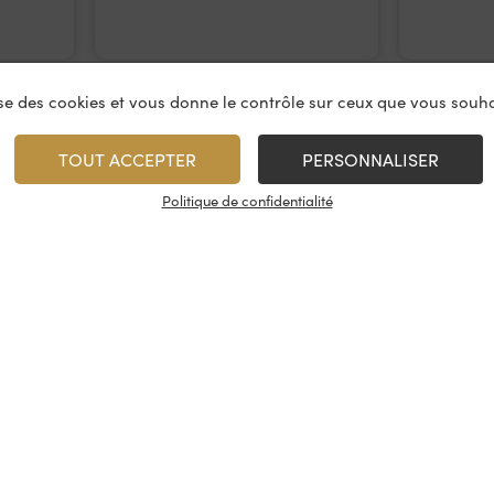
lise des cookies et vous donne le contrôle sur ceux que vous souha
TOUT ACCEPTER
PERSONNALISER
Politique de confidentialité
vices
À propos
On rest
es & restauration
Le concept
Les cave
artenaire
La fidélité
Nous con
, événements
Les évènements
Nos résea
tireuse à bière
Candidatures