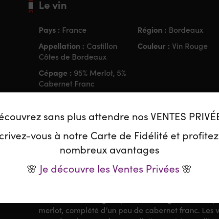
Le vin
Pays :
Région :
France
Bordeaux
Appellation :
Couleur :
Castillon
Vin Rouge
Côtes de Bordeaux
Cépage :
95% Merlot, 5%
Cabernet Franc
écouvrez sans plus attendre nos VENTES PRIVÉ
Le Domaine
crivez-vous à notre Carte de Fidélité et profite
nombreux avantages
L’Aurage, propriété de Caroline et Louis Mitjavile
fleurons de Castillon Côtes de Bordeaux. Fils de Fr
🌸
Je découvre les Ventes Privées
🌸
Émilion), Louis a hérité d’une approche très qualitat
vinifications précises et les élevages soignés font t
Installé sur un magnifique coteau argilo-calcaire,
merlot, complété d’un peu de cabernet franc. Les vi