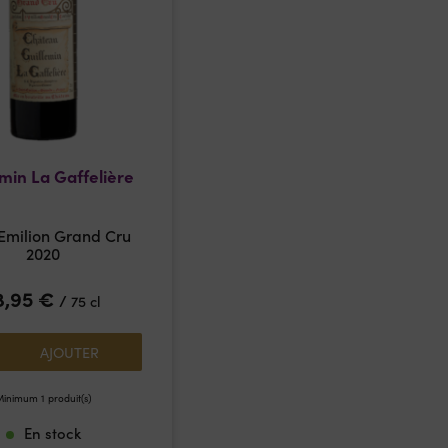
min La Gaffelière
 Emilion Grand Cru
2020
8,95
€
/
75 cl
AJOUTER
inimum 1 produit(s)
En stock