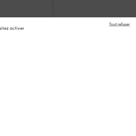
Tout refuser
itez activer
e en contact ?
s
tacter
ux :