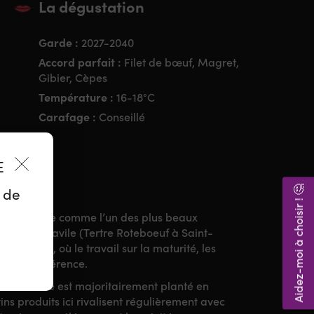
La dégustation
Garde :
2027-2040
Accord parfait :
Filet de bœuf, Magret,
Gibier, Cèpes
Température :
16-18°C
Carafage :
Conseillé
ES
Aidez-moi à choisir ! 🤔
z de
, se distingue comme l’un des plus beaux
ançois Mitjavile (Tertre Roteboeuf à Saint-
ive du vin, où le travail sur la maturité, les
oute la différence.
 le domaine est majoritairement planté en
ns produits ici rivalisent régulièrement avec