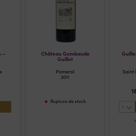
n –
Château Gombaude
Guille
Guillot
x
Pomerol
Saint
2011
1
Rupture de stock
1
M