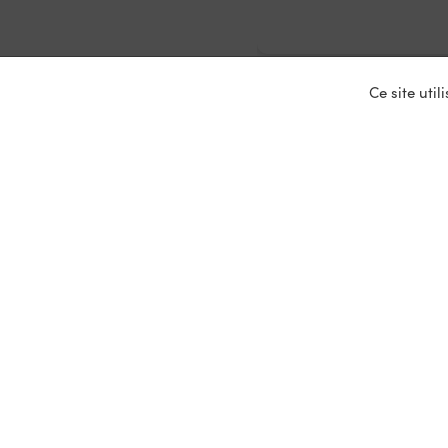
Ce site uti
Nos ser
Entrepris
Devenir p
Mariages
Location 
Primeurs