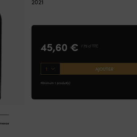
2021
45,60
€
/ 75 cl TTC
1
AJOUTER
Minimum 1 produit(s)
férence