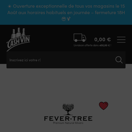
Panneau de gestion des cookies
☀️ Ouverture exceptionnelle de tous vos magasins le 15
Août aux horaires habituels en journée – fermeture 18H
😎🍹
0,00
€
Livraison offerte dans
450,00
€
!
Inscrivez ici votre rec