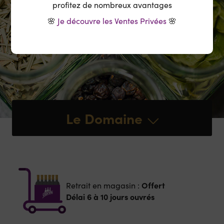
profitez de nombreux avantages
🌸
Je découvre les Ventes Privées
🌸
Le Domaine
Offert
Retrait en magasin :
Délai 6 à 10 jours ouvrés