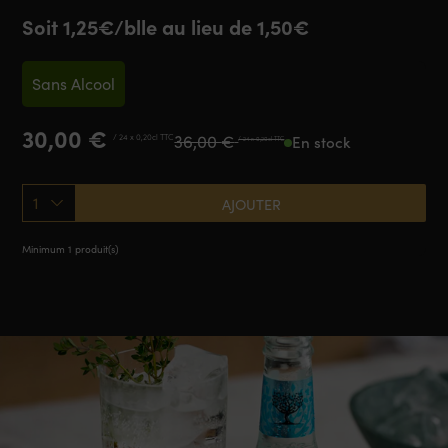
Soit 1,25€/blle au lieu de 1,50€
Sans Alcool
Le
Le
30,00
€
36,00
€
/ 24 x 0,20cl TTC
En stock
/ 24 x 0,20cl TTC
prix
prix
initial
actuel
était :
est :
1
AJOUTER
36,00 €.
30,00 €.
Minimum 1 produit(s)