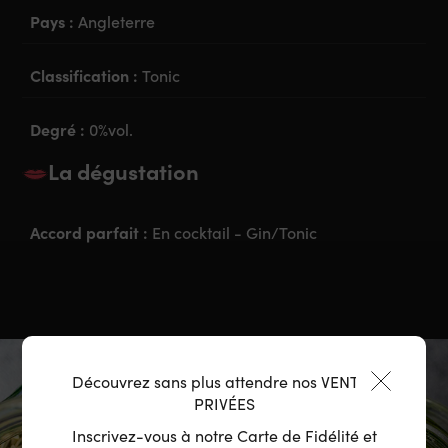
Pays :
Angleterre
Classification :
Tonic
Degré :
0%vol.
La dégustation
Accord parfait :
En cocktail - Gin/Tonic
Découvrez sans plus attendre nos VENTES
PRIVÉES
Inscrivez-vous à notre Carte de Fidélité et