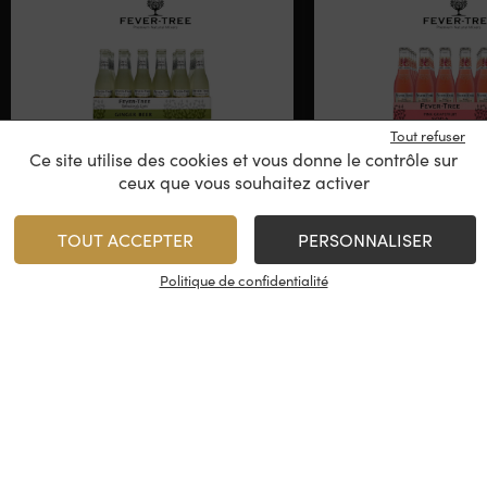
Tout refuser
Ce site utilise des cookies et vous donne le contrôle sur
ceux que vous souhaitez activer
Fever Tree – Ginger Beer
Fever Tree – Pi
Indian Tonic
Fruit
TOUT ACCEPTER
PERSONNALISER
Soda
Politique de confidentialité
30,00
€
/
36,00
€
24 x
0,20cl
Rupture de stock
1
AJOUTER