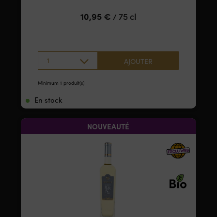
10,95
€
75 cl
/
1
AJOUTER
Minimum 1 produit(s)
En stock
NOUVEAUTÉ