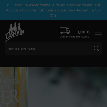
Panneau de gestion des cookies
☀️ Ouverture exceptionnelle de tous vos magasins le 15
Août aux horaires habituels en journée – fermeture 18H
😎🍹
0,00
€
Livraison offerte dans
450,00
€
!
Inscrivez ici votre recherche