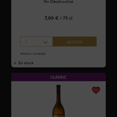
Vin Désalcoolisé
7,00
€
75 cl
/
1
AJOUTER
Minimum 1 produit(s)
En stock
CLASSIC