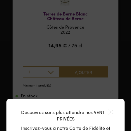
Terres de Berne Blanc
Château de Berne
Côtes de Provence
2022
14,95
€
75 cl
/
1
AJOUTER
Minimum 1 produit(s)
En stock
NOUVEAUTÉ
Découvrez sans plus attendre nos VENTES
PRIVÉES
Inscrivez-vous à notre Carte de Fidélité et