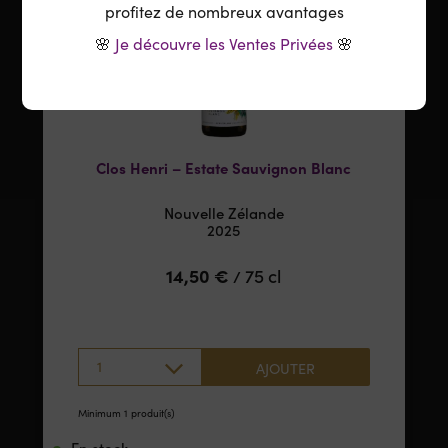
profitez de nombreux avantages
🌸
Je découvre les Ventes Privées
🌸
Clos Henri – Estate Sauvignon Blanc
Nouvelle Zélande
2025
14,50
€
75 cl
/
1
AJOUTER
Minimum 1 produit(s)
En stock