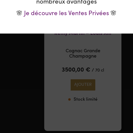
nombreux avantages
🌸
Je découvre les Ventes Privées
🌸
Rémy Martin – Louis XIII
Cognac Grande
Champagne
3500,00
€
/
70 cl
AJOUTER
Stock limité