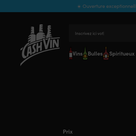
Panneau de gestion des cookies
☀️ Ouverture exceptionnell
Inscrivez ici votre r
Vins
Bulles
Spiritueux
Prix