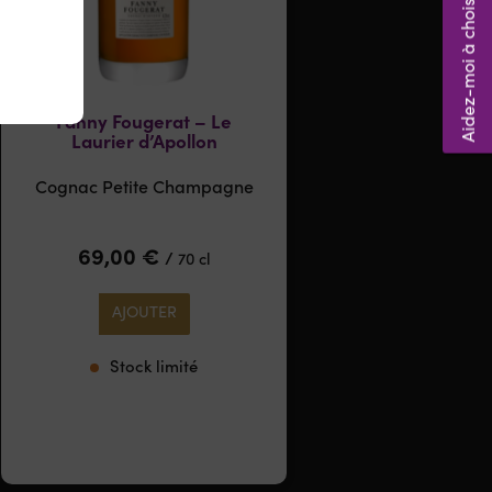
Aidez-moi à choisir ! 🤔
Fanny Fougerat – Le
Laurier d’Apollon
Cognac Petite Champagne
69,00
€
/
70 cl
AJOUTER
Stock limité