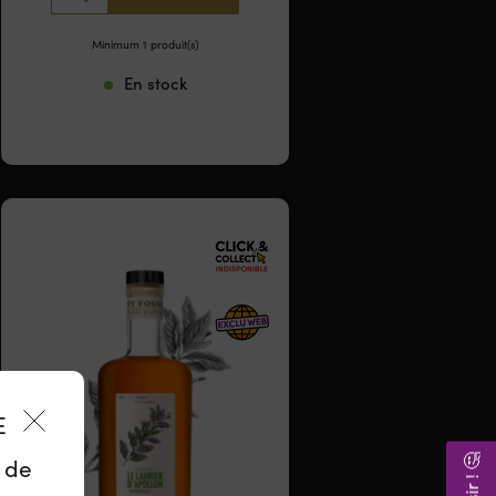
Minimum 1 produit(s)
En stock
ES
z de