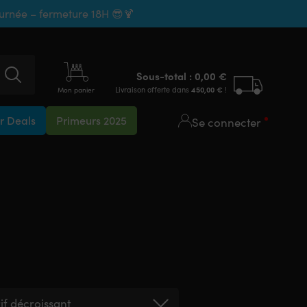
ournée – fermeture 18H 😎🍹
Sous-total :
0,00
€
Livraison offerte dans
450,00
€
!
Mon panier
 Deals
Primeurs 2025
Se connecter
rif décroissant