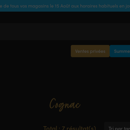
e de tous vos magasins le 15 Août aux horaires habituels en j
Ventes privées
Summer
Cognac
Total : 7 résultat(s)
Tri par ta