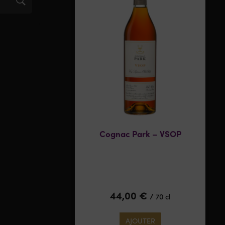
Cognac Park – VSOP
44,00
€
/
70 cl
AJOUTER