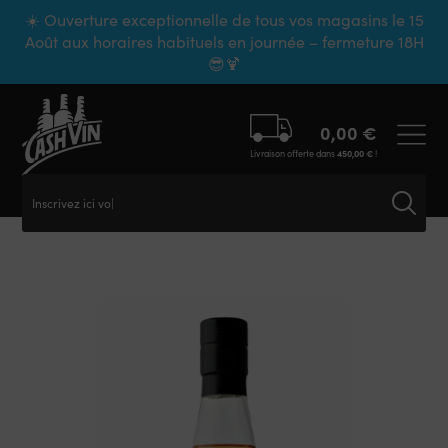
Panneau de gestion des cookies
☀️ Ouverture exceptionnelle de tous vos magasins le 15
Août aux horaires habituels en journée – fermeture 18H
😎🍹
0,00
€
Livraison offerte dans
450,00
€
!
Inscrivez ici vot