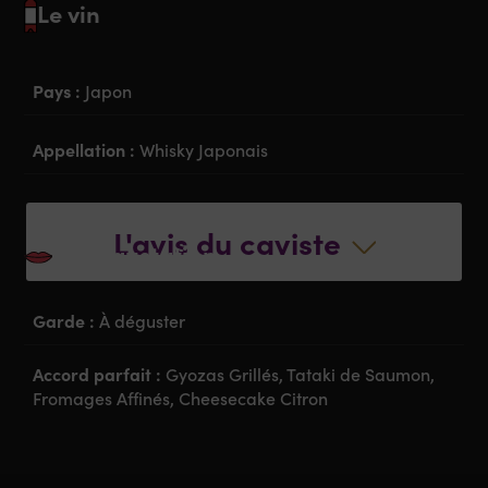
Le vin
Pays :
Japon
Appellation :
Whisky Japonais
Degré :
50,50% Vol
L'avis du caviste
La dégustation
Garde :
À déguster
Accord parfait :
Gyozas Grillés, Tataki de Saumon,
Fromages Affinés, Cheesecake Citron