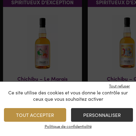
SPIRITUEUX D'EXCEPTION
SPIRITUEUX D'E
Chichibu – Le Marais
Chichibu – 
Itinéraires
Itinérair
Tout refuser
Paris Edition 2025
Paris Editio
Ce site utilise des cookies et vous donne le contrôle sur
Japon
Japon
ceux que vous souhaitez activer
399,00
€
399,00
€
TOUT ACCEPTER
PERSONNALISER
/
70 cl
Politique de confidentialité