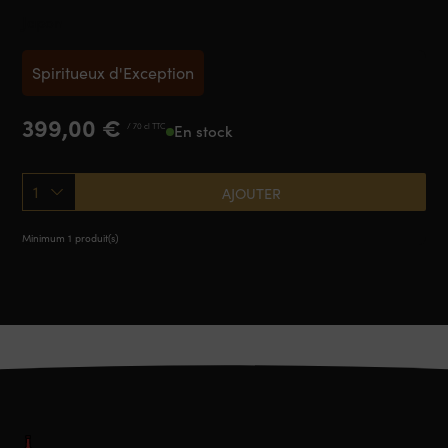
Japon
Spiritueux d'Exception
399,00
€
/ 70 cl TTC
En stock
1
AJOUTER
Minimum 1 produit(s)