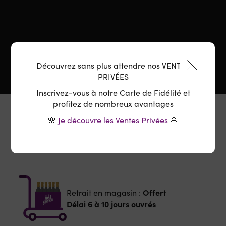
Découvrez sans plus attendre nos VENTES
PRIVÉES
Inscrivez-vous à notre Carte de Fidélité et
profitez de nombreux avantages
🌸
Je découvre les Ventes Privées
🌸
Le Domaine
Offert
Retrait en magasin :
Délai 6 à 10 jours ouvrés