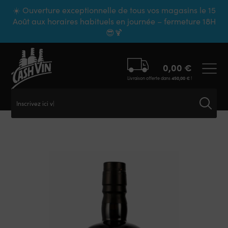
Panneau de gestion des cookies
☀️ Ouverture exceptionnelle de tous vos magasins le 15
Août aux horaires habituels en journée – fermeture 18H
😎🍹
0,00
€
Livraison offerte dans
450,00
€
!
Inscrivez ici vot