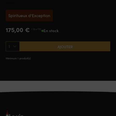
2009
Spiritueux d'Exception
175,00
€
/ 70 cl TTC
En stock
1
AJOUTER
Minimum 1 produit(s)
Le vin