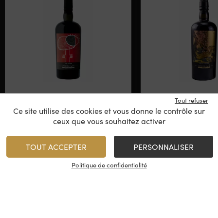
Artist #14 – Highland
Artist #8 – Gl
Tout refuser
Park 2003
1995
Ce site utilise des cookies et vous donne le contrôle sur
ceux que vous souhaitez activer
Ecosse - Highlands
Ecosse - Hig
2003
1995
TOUT ACCEPTER
PERSONNALISER
475,00
€
385,00
€
/
70 cl
Politique de confidentialité
1
AJOUTER
AJOUTE