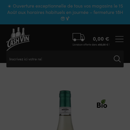
Panneau de gestion des cookies
☀️ Ouverture exceptionnelle de tous vos magasins le 15
Août aux horaires habituels en journée – fermeture 18H
😎🍹
0,00
€
Livraison offerte dans
450,00
€
!
Inscrivez ici votre rech