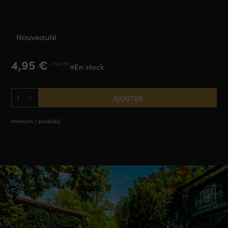
IGP Pays d'Oc
Nouveauté
4,95
€
/ 75 cl TTC
En stock
1
AJOUTER
Minimum 1 produit(s)