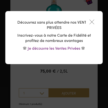
Découvrez sans plus attendre nos VENTES
PRIVÉES
Inscrivez-vous à notre Carte de Fidélité et
profitez de nombreux avantages
Biarritz Bonheur – Liqueur de Menthe Poivrée
🌸
Je découvre les Ventes Privées
🌸
2,5L
75,00
€
2,5L
/
1
AJOUTER
Minimum 1 produit(s)