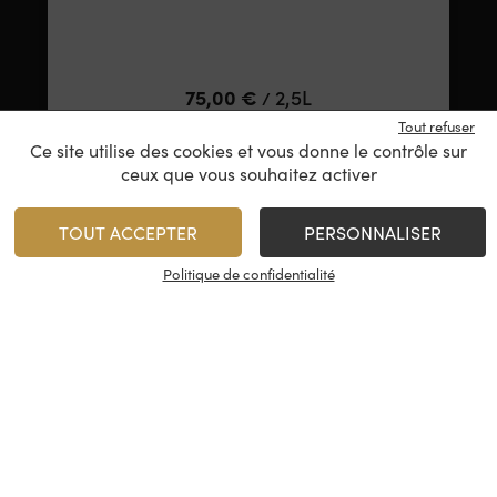
75,00
€
2,5L
/
Tout refuser
Ce site utilise des cookies et vous donne le contrôle sur
ceux que vous souhaitez activer
1
AJOUTER
TOUT ACCEPTER
PERSONNALISER
Minimum 1 produit(s)
Politique de confidentialité
En stock
LIQUEUR ET SIROP