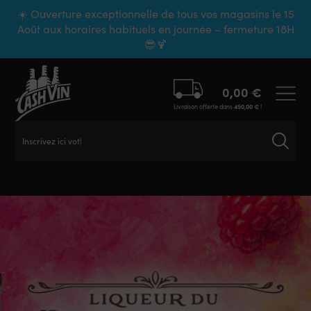
Panneau de gestion des cookies
☀️ Ouverture exceptionnelle de tous vos magasins le 15
Août aux horaires habituels en journée – fermeture 18H
😎🍹
0,00
€
Livraison offerte dans
450,00
€
!
Inscrivez ici votre