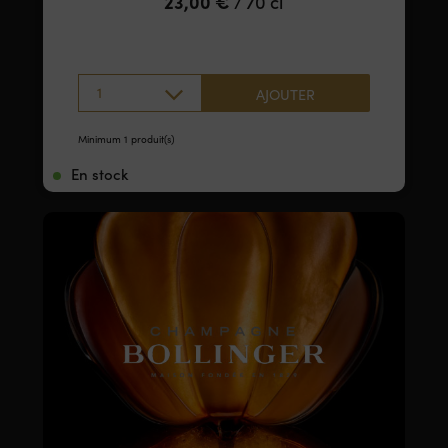
23,00
€
70 cl
/
1
AJOUTER
Minimum 1 produit(s)
En stock