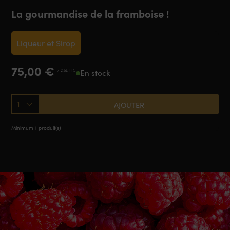
La gourmandise de la framboise !
Liqueur et Sirop
75,00
€
/ 2,5L TTC
En stock
1
AJOUTER
Minimum 1 produit(s)