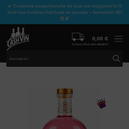
Panneau de gestion des cookies
☀️ Ouverture exceptionnelle de tous vos magasins le 15
Août aux horaires habituels en journée – fermeture 18H
😎🍹
0,00
€
Livraison offerte dans
450,00
€
!
Inscrivez ici vo