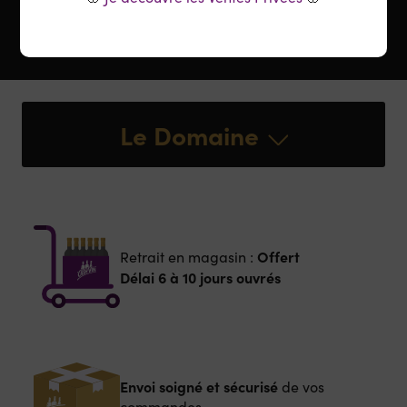
Le Domaine
Offert
Retrait en magasin :
Délai 6 à 10 jours ouvrés
Envoi soigné et sécurisé
de vos
commandes