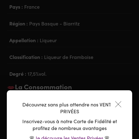
Pays :
France
Région :
Pays Basque - Biarritz
Appellation :
Liqueur
Classification :
Liqueur de Framboise
Degré :
17,5%vol.
La Consommation
Découvrez sans plus attendre nos VENTES
Accord parfait :
Apéritif ou digestif
PRIVÉES
Préparation :
Pur sur glace, Cocktail,...
Inscrivez-vous à notre Carte de Fidélité et
profitez de nombreux avantages
🌸
Je découvre les Ventes Privées
🌸