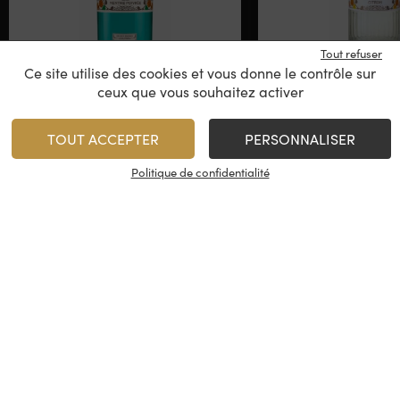
Tout refuser
Ce site utilise des cookies et vous donne le contrôle sur
Biarritz Bonheur –
Biarritz Bon
ceux que vous souhaitez activer
Liqueur de Menthe
Liqueur de C
Poivrée 2,5L
TOUT ACCEPTER
PERSONNALISER
Politique de confidentialité
75,00
€
23,00
€
/
2,5L
1
1
AJOUTER
AJO
Minimum 1 produit(s)
Minimum 1 produit(s)
En stock
En stock