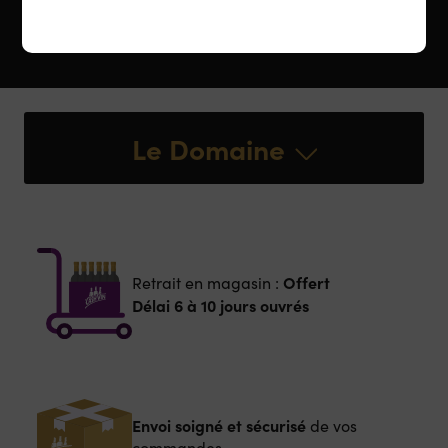
Le Domaine
Offert
Retrait en magasin :
Délai 6 à 10 jours ouvrés
Envoi soigné et sécurisé
de vos
commandes