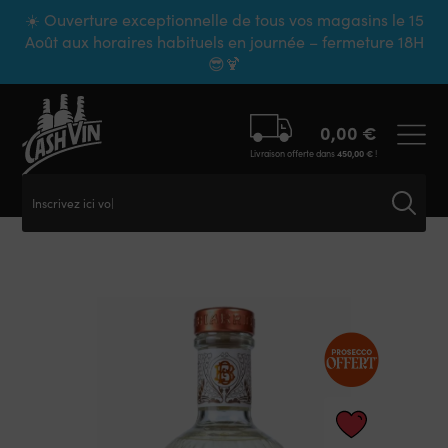
Panneau de gestion des cookies
☀️ Ouverture exceptionnelle de tous vos magasins le 15
Août aux horaires habituels en journée – fermeture 18H
😎🍹
0,00
€
Livraison offerte dans
450,00
€
!
Inscrivez ici votr