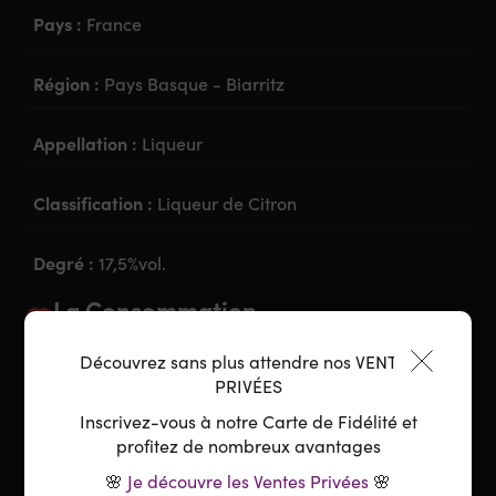
Pays :
France
Région :
Pays Basque - Biarritz
Appellation :
Liqueur
Classification :
Liqueur de Citron
Degré :
17,5%vol.
La Consommation
Découvrez sans plus attendre nos VENTES
Accord parfait :
Apéritif ou digestif
PRIVÉES
Inscrivez-vous à notre Carte de Fidélité et
Préparation :
Pur sur glace, Cocktail,...
profitez de nombreux avantages
🌸
Je découvre les Ventes Privées
🌸