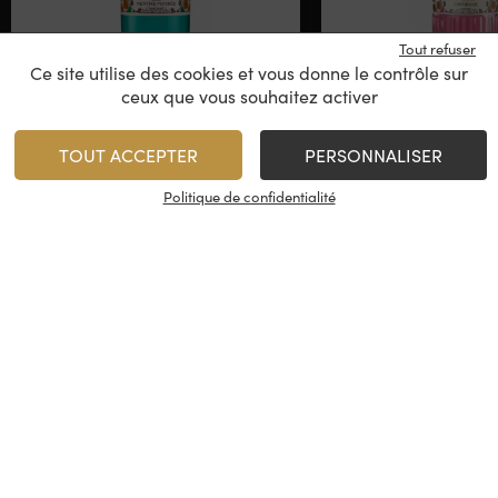
Tout refuser
Ce site utilise des cookies et vous donne le contrôle sur
ceux que vous souhaitez activer
Biarritz Bonheur –
Biarritz Bon
Liqueur de Menthe
Liqueur de Fr
Poivrée 2,5L
TOUT ACCEPTER
PERSONNALISER
Politique de confidentialité
75,00
€
23,00
€
/
2,5L
1
1
AJOUTER
AJO
Minimum 1 produit(s)
Minimum 1 produit(s)
En stock
En stock