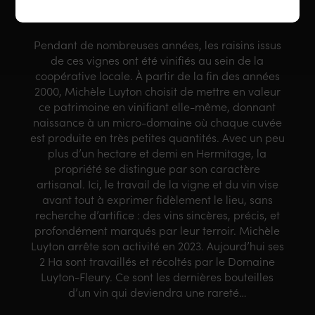
LIEU
Pendant de nombreuses années, les raisins issus
de ces vignes ont été vinifiés au sein de la
coopérative locale. À partir de la fin des années
2000, Michèle Luyton choisit de mettre en valeur
ce patrimoine en vinifiant elle-même, donnant
naissance à un micro-domaine où chaque cuvée
est produite en très petites quantités. Avec un peu
plus d’un hectare et demi en Hermitage, la
propriété se distingue par son caractère
artisanal. Ici, le travail de la vigne et du vin vise
avant tout à exprimer fidèlement le lieu, sans
recherche d’artifice : des vins sincères, précis, et
profondément marqués par leur terroir. Michèle
Luyton arrête son activité en 2023. Aujourd’hui ses
2 Ha sont travaillés et récoltés par le Domaine
Luyton-Fleury. Ce sont les dernières bouteilles
d’un vin qui deviendra une rareté…