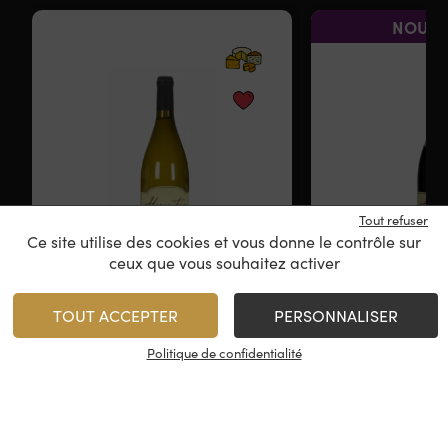
NOUVE
Tout refuser
Ce site utilise des cookies et vous donne le contrôle sur
ceux que vous souhaitez activer
Michèle Luyton –
Michèle 
Hermitage Blanc
Hermitag
TOUT ACCEPTER
PERSONNALISER
Hermitage
Hermi
Politique de confidentialité
2021
20
52,00
€
52,00
/
75 cl