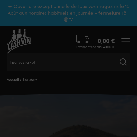
Panneau de gestion des cookies
☀️ Ouverture exceptionnelle de tous vos magasins le 15
Août aux horaires habituels en journée – fermeture 18H
😎🍹
0,00
€
Livraison offerte dans
450,00
€
!
Inscrivez ici votre
Accueil
>
Les stars