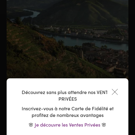
Découvrez sans plus attendre nos VENTES
PRIVÉES
Inscrivez-vous à notre Carte de Fidélité et
profitez de nombreux avantages
UNE HISTOIRE RÉCENTE,
🌸
Je découvre les Ventes Privées
🌸
UN ESPRIT FIDÈLE AU