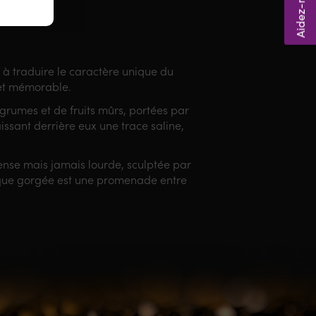
 à traduire le caractère unique du
 et mémorable.
agrumes et de fruits mûrs, portées par
aissant derrière eux une trace saline,
dense mais jamais lourde, sculptée par
chaque gorgée est une promenade entre