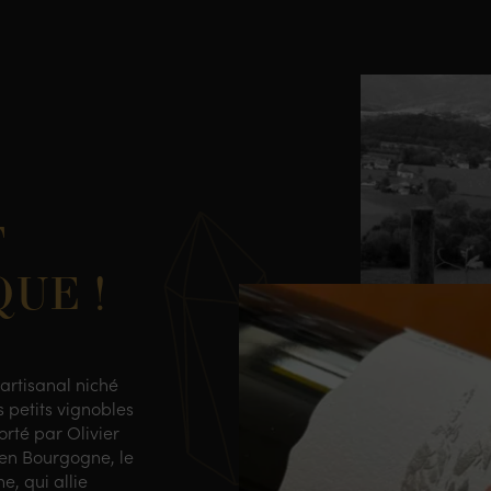
T
UE !
artisanal niché
s petits vignobles
rté par Olivier
en Bourgogne, le
, qui allie