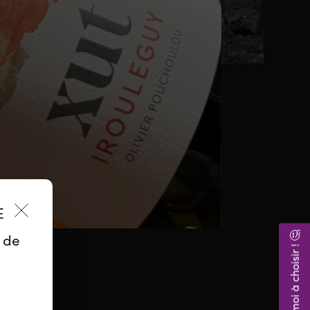
ES
Aidez-moi à choisir ! 🤔
z de