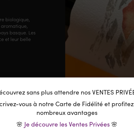
ure biologique,
 aromatique,
 pays basque. Les
e et leur belle
écouvrez sans plus attendre nos VENTES PRIVÉ
crivez-vous à notre Carte de Fidélité et profite
nombreux avantages
🌸
Je découvre les Ventes Privées
🌸