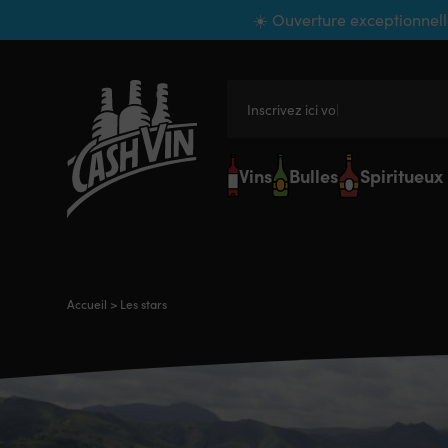
Panneau de gestion des cookies
☀️ Ouverture exceptionnell
Inscrivez ici votre reche
Vins
Bulles
Spiritueux
Accueil
>
Les stars