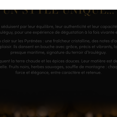
UN STYLE UNIQUE...
duisent par leur équilibre, leur authenticité et leur capacité
ouléguy, pour une expérience de dégustation à la fois vivante
lair sur les Pyrénées : une fraîcheur cristalline, des notes d’
laisir. Ils dansent en bouche avec grâce, précis et vibrants, l
presque maritime, signature du terroir d’
Irouléguy
.
oquent la terre chaude et les épices douces. Leur matière est 
urelle. Fruits noirs, herbes sauvages, souffle de montagne : 
force et élégance, entre caractère et retenue.