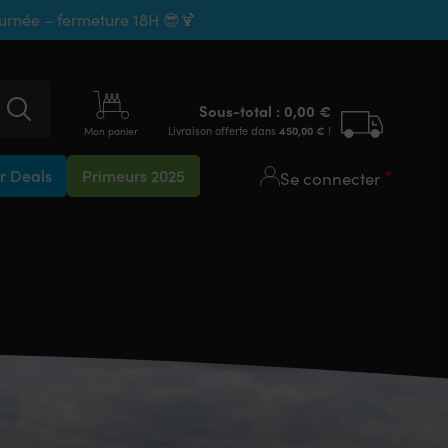
ournée – fermeture 18H 😎🍹
Sous-total :
0,00
€
Livraison offerte dans
450,00
€
!
Mon panier
 Deals
Primeurs 2025
Se connecter