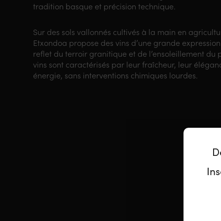
tradition basque et précision technique.
Sur des sols vallonnés cultivés à la main en agricult
Etxondoa propose des vins d’une grande expression
reflet du terroir granitique et de l’ensoleillement du
vins sont caractérisés par leur fraîcheur, leur éléganc
énergie, sans interventions chimiques lourdes.
D
Ins