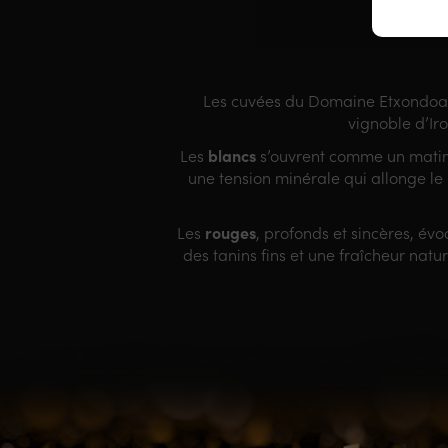
Les cuvées du Domaine Etxondoa sé
vignoble d’Ir
blancs
Les
s’ouvrent comme un matin c
une tension minérale qui allonge le p
rouges
Les
, profonds et sincères, év
des tanins fins et une fraîcheur nat