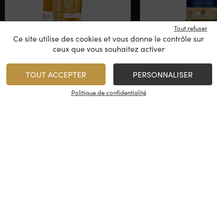
Tout refuser
Ce site utilise des cookies et vous donne le contrôle sur
Glenmorangie – The
Kilchoman – Ma
ceux que vous souhaitez activer
Nectar
16 ans
TOUT ACCEPTER
PERSONNALISER
Ecosse - Highlands
Ecosse - Is
Politique de confidentialité
69,00
€
62,00
€
/
70 cl
1
1
AJOUTER
AJO
Minimum 1 produit(s)
Minimum 1 produit(s)
En stock
En stock