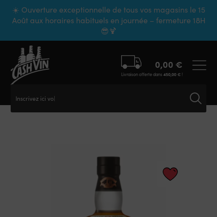
Panneau de gestion des cookies
☀️ Ouverture exceptionnelle de tous vos magasins le 15
Août aux horaires habituels en journée – fermeture 18H
😎🍹
0,00
€
Livraison offerte dans
450,00
€
!
Inscrivez ici votre