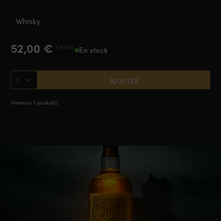
Whisky
52,00
€
/ 70 cl TTC
En stock
1
AJOUTER
Minimum 1 produit(s)