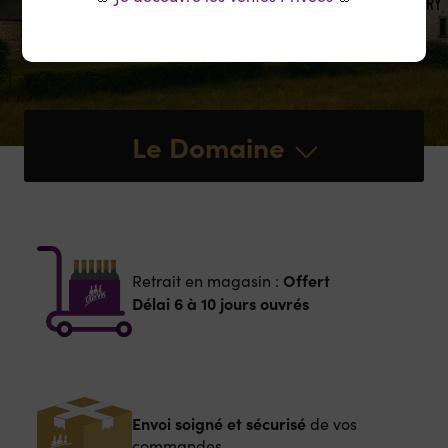
Le Domaine
Offert
Retrait en magasin :
Délai 6 à 10 jours ouvrés
Envoi soigné et sécurisé
de vos
commandes