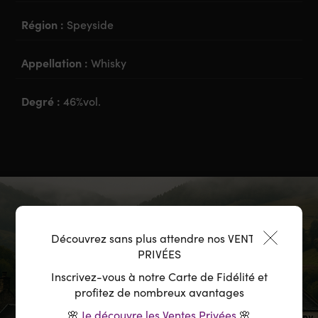
Région :
Speyside
Appellation :
Whisky
Degré :
46%vol.
Découvrez sans plus attendre nos VENTES
PRIVÉES
Inscrivez-vous à notre Carte de Fidélité et
profitez de nombreux avantages
🌸
Je découvre les Ventes Privées
🌸