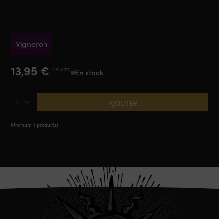
Alsace
2023
Vigneron
13,95
€
/ 75 cl TTC
En stock
1
AJOUTER
Minimum 1 produit(s)