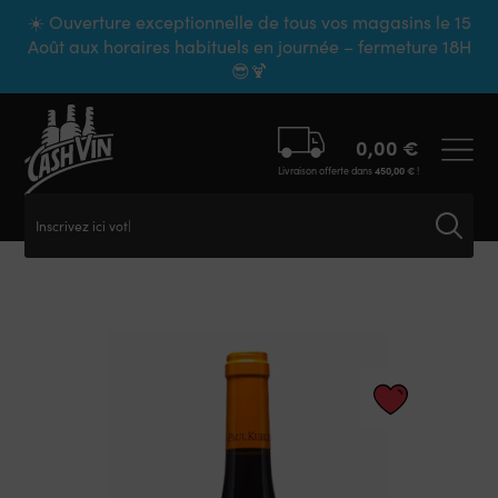
Panneau de gestion des cookies
☀️ Ouverture exceptionnelle de tous vos magasins le 15
Août aux horaires habituels en journée – fermeture 18H
😎🍹
0,00
€
Livraison offerte dans
450,00
€
!
Inscrivez ici votr