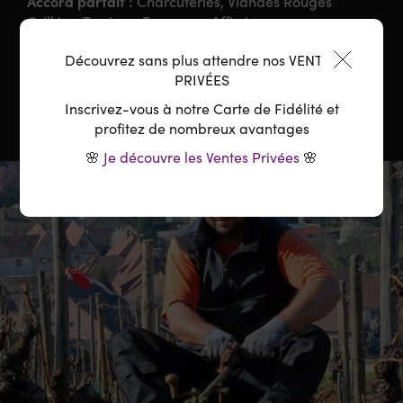
Accord parfait :
Charcuteries, Viandes Rouges
Grillées, Terrines, Fromages Affinés
Découvrez sans plus attendre nos VENTES
Température :
16-18°C
PRIVÉES
Inscrivez-vous à notre Carte de Fidélité et
profitez de nombreux avantages
🌸
Je découvre les Ventes Privées
🌸