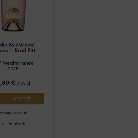
dio By Miraval
aval - Brad Pitt
P Méditerranée
2025
9,80
€
/
75 cl
AJOUTER
inimum 1 produit(s)
En stock