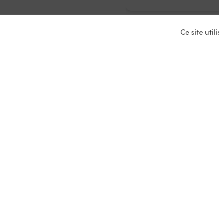
Ce site uti
Nos ser
Entrepris
Devenir p
Mariages
Location 
Primeurs