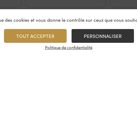
lise des cookies et vous donne le contrôle sur ceux que vous souha
TOUT ACCEPTER
PERSONNALISER
Politique de confidentialité
vices
À propos
On rest
es & restauration
Le concept
Les cave
artenaire
La fidélité
Nous con
, événements
Les évènements
Nos résea
tireuse à bière
Candidatures