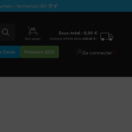
ournée – fermeture 18H 😎🍹
Sous-total :
0,00
€
Livraison offerte dans
450,00
€
!
Mon panier
 Deals
Primeurs 2025
Se connecter