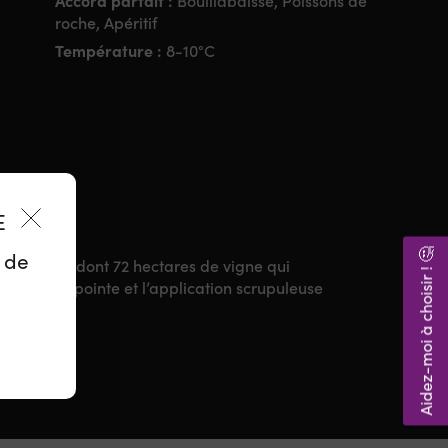
Accord parfait :
Bouillabaisse, Poissons de
roche, Apéritif
Température :
8-10°C
ES
Aidez-moi à choisir ! 🤔
z de
0 hectares dont 72 hectares de vigne qui
ologie de pointe et l’application scrupuleuse
.