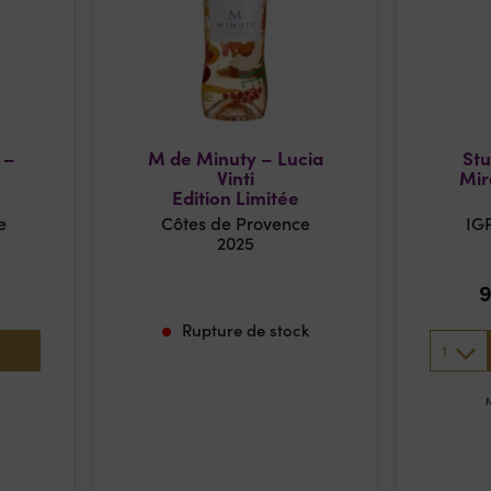
 –
M de Minuty – Lucia
Stu
Vinti
Mir
Edition Limitée
e
Côtes de Provence
IG
2025
Rupture de stock
1
M