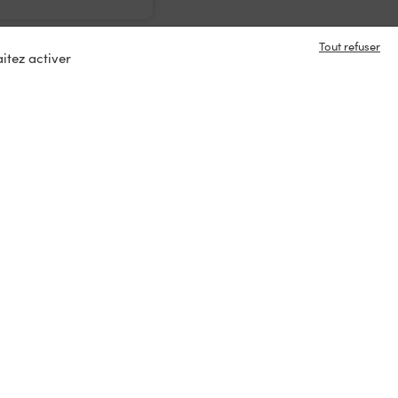
Tout refuser
itez activer
e en contact ?
s
tacter
ux :