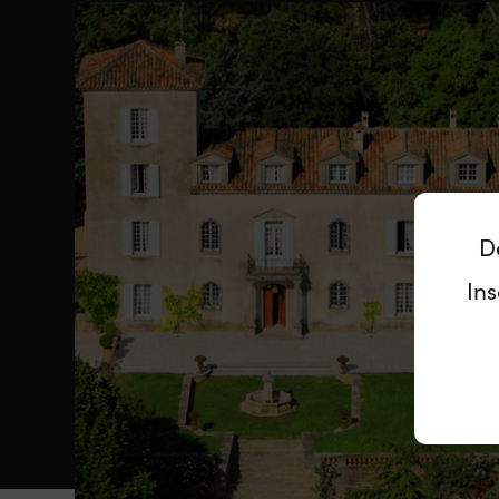
D
Ins