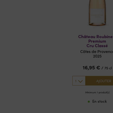
Château Roubine
Premium
Cru Classé
Côtes de Provenc
2025
16,95
€
/
75 cl
1
AJOUTER
Minimum 1 produit(s)
En stock