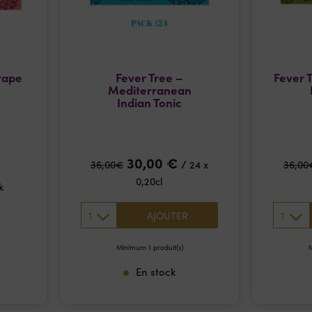
rape
Fever Tree –
Fever 
Mediterranean
Indian Tonic
30,00
€
/
36,00
€
24 x
36,00
0,20cl
k
1
1
AJOUTER
Minimum 1 produit(s)
M
En stock