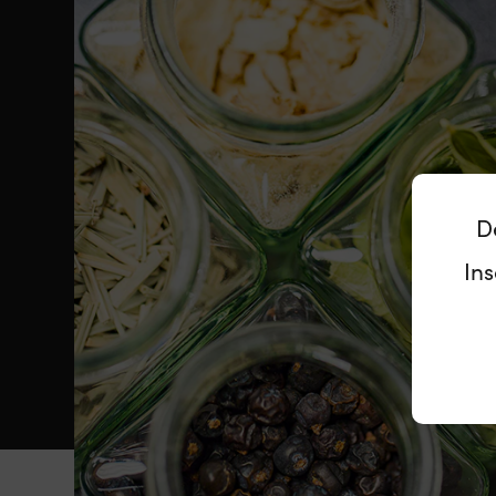
D
Ins