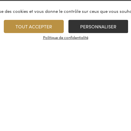
lise des cookies et vous donne le contrôle sur ceux que vous souha
TOUT ACCEPTER
PERSONNALISER
Politique de confidentialité
vices
À propos
On rest
es & restauration
Le concept
Les cave
artenaire
La fidélité
Nous con
, événements
Les évènements
Nos résea
tireuse à bière
Candidatures
© Cash Vin 2026, tous droits rése
s
Conditions générales de vente