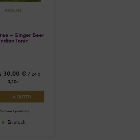
Tree – Ginger Beer
Indian Tonic
30,00
€
/
€
24 x
0,20cl
AJOUTER
inimum 1 produit(s)
En stock