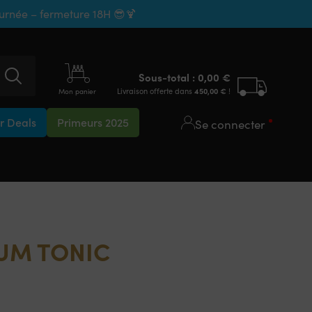
ournée – fermeture 18H 😎🍹
Sous-total :
0,00
€
Livraison offerte dans
450,00
€
!
Mon panier
 Deals
Primeurs 2025
Se connecter
IUM TONIC