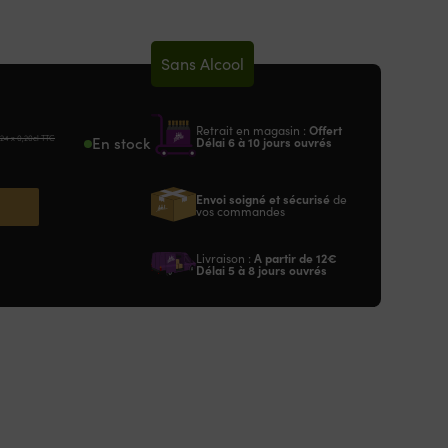
Sans Alcool
Retrait en magasin :
Offert
 24 x 0,20cl TTC
En stock
Délai 6 à 10 jours ouvrés
Envoi soigné et sécurisé
de
vos commandes
Livraison :
A partir de
12€
Délai 5 à 8 jours ouvrés