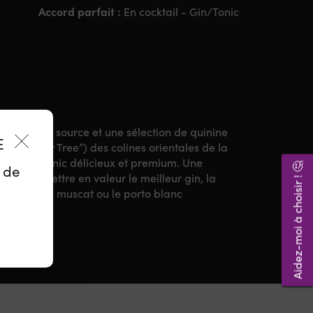
Accord parfait :
En cocktail - Gin/Tonic
e l’eau de source et une sélection de quinine
ES
(le “Fever Tree”) des colines orientales de la
réé un tonic délicieux et premium. Une
Aidez-moi à choisir ! 🤔
z de
çu pour mettre en valeur le meilleur gin, la
ermouth, le muscat ou le porto blanc