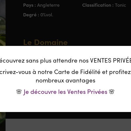
Pays :
Classification :
Angleterre
Tonic
Degré :
0%vol.
Le Domaine
En mélangeant des huiles essentielles d’agrumes, d
écouvrez sans plus attendre nos VENTES PRIVÉ
de la meilleure qualité issue d’écorce de Quinquina 
République Démocratique du Congo, Fever-Tree a c
crivez-vous à notre Carte de Fidélité et profite
légère dose de sucre y est ajoutée. Ce tonic est con
nombreux avantages
meilleur vodka ou même des apéritifs tels que le v
🌸
Je découvre les Ventes Privées
🌸