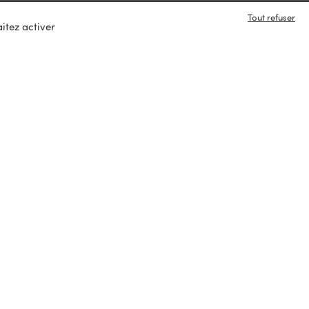
Tout refuser
itez activer
e en contact ?
s
tacter
ux :
rvés
Paiement sécurisé