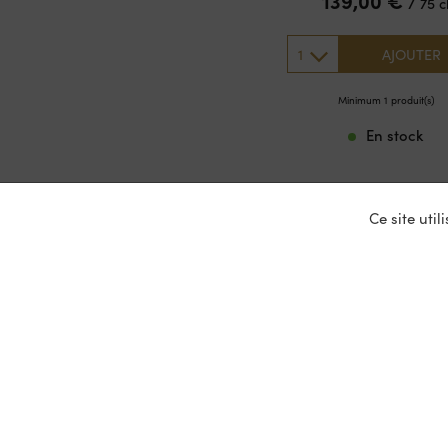
139,00
€
/
75 c
1
AJOUTER
Minimum 1 produit(s)
En stock
Ce site uti
Nos ser
Entrepris