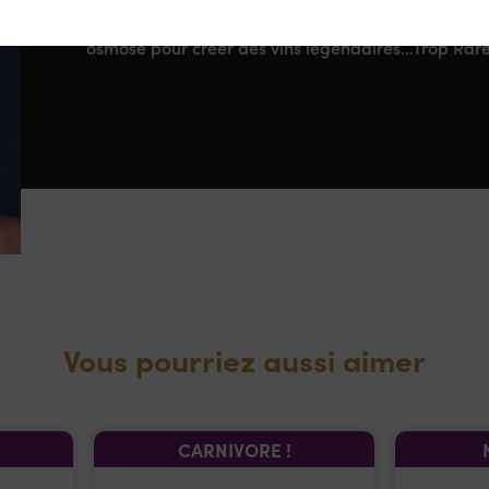
vin toute l’excellence de ces terroirs. Enfin, le tra
osmose pour créer des vins légendaires…Trop Rare
Vous pourriez aussi aimer
CARNIVORE !