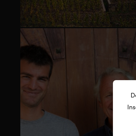
D
Ins