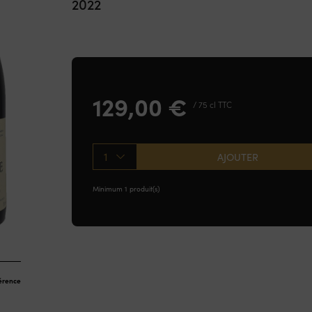
2022
129,00
€
/ 75 cl TTC
1
AJOUTER
Minimum 1 produit(s)
férence