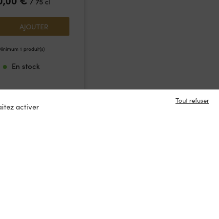
0,00
€
/
75 cl
AJOUTER
inimum 1 produit(s)
En stock
Tout refuser
itez activer
e en contact ?
s