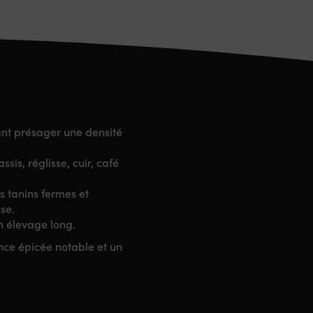
ant présager une densité
sis, réglisse, cuir, café
s tanins fermes et
use
.
n élevage long.
ance épicée notable et un