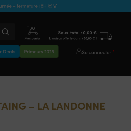
ournée – fermeture 18H 😎🍹
Sous-total :
0,00
€
Livraison offerte dans
450,00
€
!
Mon panier
 Deals
Primeurs 2025
Se connecter
AING – LA LANDONNE