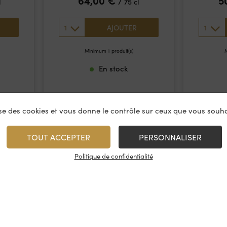
64,00
€
5
/
l
75 cl
1
1
AJOUTER
Minimum 1 produit(s)
M
En stock
lise des cookies et vous donne le contrôle sur ceux que vous souha
TOUT ACCEPTER
PERSONNALISER
Politique de confidentialité
vices
À propos
On rest
es & restauration
Le concept
Les cave