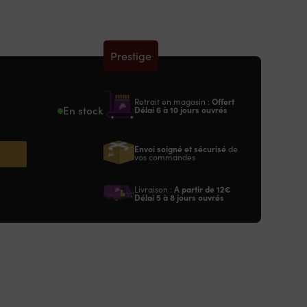
Prestige
Retrait en magasin :
Offert
En stock
Délai 6 à 10 jours ouvrés
Envoi soigné et sécurisé
de
vos commandes
Livraison :
A partir de
12€
Délai 5 à 8 jours ouvrés