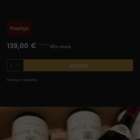
Côte-Rotie
2023
Prestige
139,00
€
/ 75 cl TTC
En stock
1
AJOUTER
Minimum 1 produit(s)