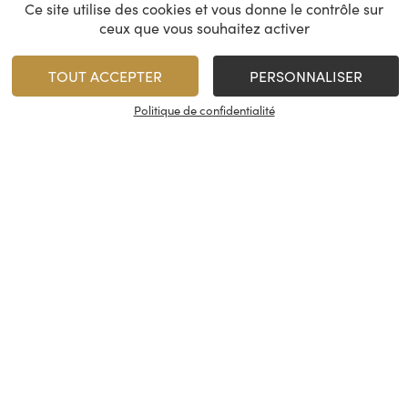
Ce site utilise des cookies et vous donne le contrôle sur
ceux que vous souhaitez activer
TOUT ACCEPTER
PERSONNALISER
Politique de confidentialité
Domaine René Rostaing
Jean Michel Gér
– Ampodium
Grandes Pl
Côte-Rotie
Côte-Rot
2023
2023
64,00
€
119,00
€
/
75 cl
1
1
AJOUTER
AJO
Minimum 1 produit(s)
Minimum 1 produit(s)