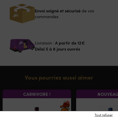
Envoi soigné et sécurisé
de vos
commandes
A partir de
12€
Livraison :
Délai 5 à 8 jours ouvrés
Vous pourriez aussi aimer
CARNIVORE !
NOUVEAU
Tout refuser