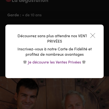
Garde :
+ de 10 ans
Accord parfait :
Viandes, Plats en Sauce, Gibiers
Découvrez sans plus attendre nos VENTES
Température :
16-18°C
PRIVÉES
Inscrivez-vous à notre Carte de Fidélité et
Carafage :
Ouverture la veille ou carafage 4H
profitez de nombreux avantages
🌸
Je découvre les Ventes Privées
🌸