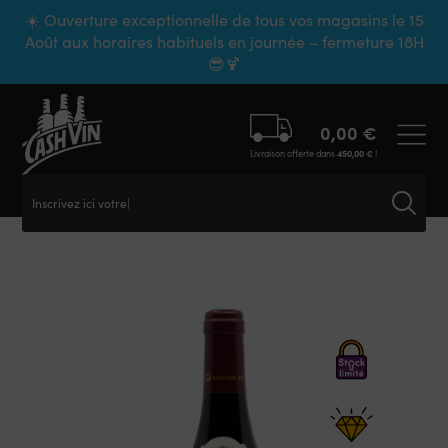
Panneau de gestion des cookies
☀️ Ouverture exceptionnelle de tous vos magasins le 15
Août aux horaires habituels en journée – fermeture 18H
😎🍹
0,00
€
Livraison offerte dans
450,00
€
!
Inscrivez ici votre re