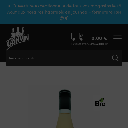
Panneau de gestion des cookies
☀️ Ouverture exceptionnelle de tous vos magasins le 15
Août aux horaires habituels en journée – fermeture 18H
😎🍹
0,00
€
Livraison offerte dans
450,00
€
!
Inscrivez ici votre