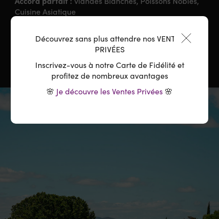
Accord parfait :
viandes Blanches, Poissons Nobles,
Cuisine Asiatique
Température :
10-12°C
Découvrez sans plus attendre nos VENTES
PRIVÉES
Inscrivez-vous à notre Carte de Fidélité et
profitez de nombreux avantages
🌸
Je découvre les Ventes Privées
🌸