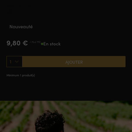
IGP Hérault
2024
Nouveauté
9,80
€
/ 75 cl TTC
En stock
1
AJOUTER
Minimum 1 produit(s)