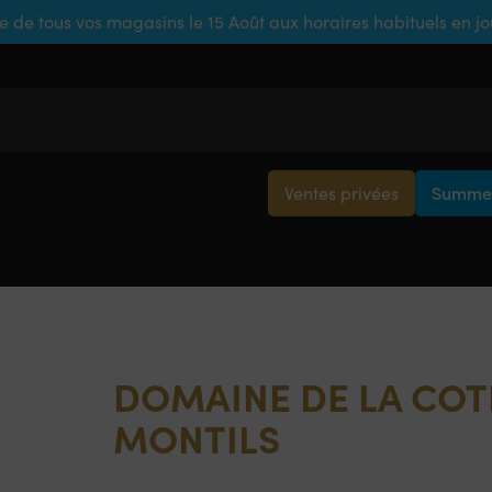
e de tous vos magasins le 15 Août aux horaires habituels en j
Ventes privées
Summer
DOMAINE DE LA COTE
MONTILS