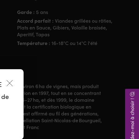
Garde :
5 ans
Accord parfait :
Viandes grillées ou rôties,
Plats en Sauce, Gibiers, Volaille braisée,
Aperitif, Tapas
Température :
16-18°C ou 14°C l'été
ES
e alors environ 6 ha de vignes, mais produit
d la direction en 1997, tout en se concentrant
Aidez-moi à choisir ! 🤔
z de
 passe à 26–27 ha, et dès 1999, le domaine
 Il obtient la certification biologique en
miliale, s’est affirmé au fil des générations,
 de l’appellation Saint‑Nicolas‑de Bourgueil,
pés Cabernet Franc