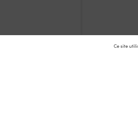
Ce site uti
Nos ser
Entrepris
Devenir p
Mariages