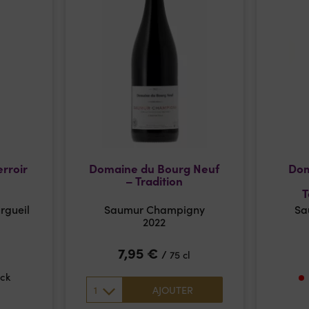
erroir
Domaine du Bourg Neuf
Dom
– Tradition
T
rgueil
Saumur Champigny
Sa
2022
7,95
€
/
75 cl
ock
1
AJOUTER