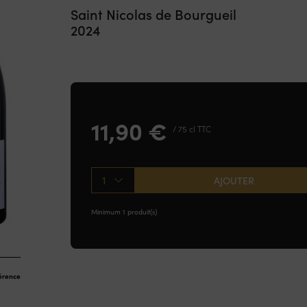
Saint Nicolas de Bourgueil
2024
11,90
€
/ 75 cl TTC
1
AJOUTER
Minimum 1 produit(s)
férence