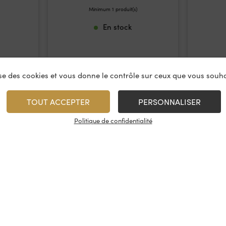
Minimum 1 produit(s)
En stock
lise des cookies et vous donne le contrôle sur ceux que vous souha
TOUT ACCEPTER
PERSONNALISER
Politique de confidentialité
vices
À propos
On rest
es & restauration
Le concept
Les cave
artenaire
La fidélité
Nous con
, événements
Les évènements
Nos résea