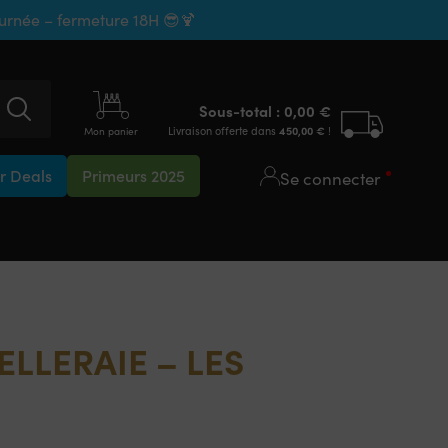
ournée – fermeture 18H 😎🍹
Sous-total :
0,00
€
Livraison offerte dans
450,00
€
!
Mon panier
 Deals
Primeurs 2025
Se connecter
LLERAIE – LES