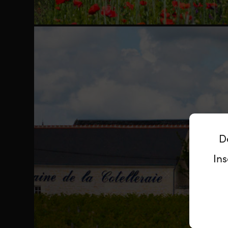
D
Ins