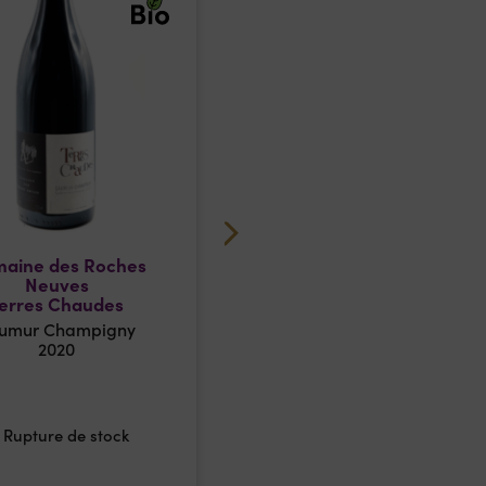
aine des Roches
Domaine du Petit Bon
Neuves
Dieu – Céleste
erres Chaudes
umur Champigny
Bourgueil
2020
2024
9,95
€
/
75 cl
Rupture de stock
1
AJOUTER