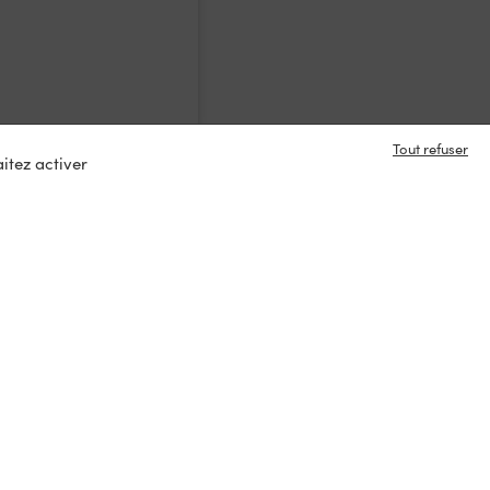
Minimum 1 produit(s)
En stock
Tout refuser
itez activer
e en contact ?
s
tacter
ux :