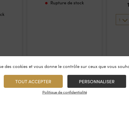
Rupture de stock
ock
1
lise des cookies et vous donne le contrôle sur ceux que vous souha
TOUT ACCEPTER
PERSONNALISER
Politique de confidentialité
vices
À propos
On rest
es & restauration
Le concept
Les cave