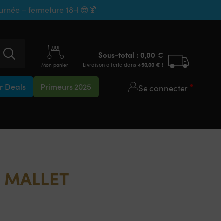
ournée – fermeture 18H 😎🍹
Sous-total :
0,00
€
Livraison offerte dans
450,00
€
!
Mon panier
 Deals
Primeurs 2025
Se connecter
 MALLET