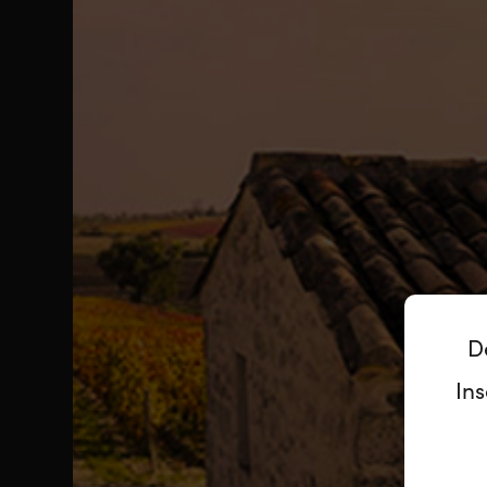
D
Ins