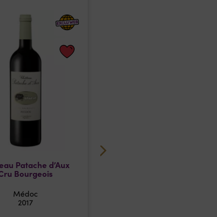
eau Patache d’Aux
Maucaillou – Haut-
Cru Bourgeois
Médoc
Château Maucaillou
Médoc
Haut Médoc
2017
2022