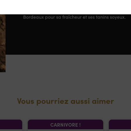
avantager la production de raisins concentrés en ta
Ce Haut-Médoc, aux arômes complexes, est plébisc
Bordeaux pour sa fraîcheur et ses tanins soyeux.
Vous pourriez aussi aimer
CARNIVORE !