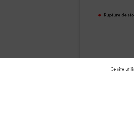
Rupture de st
Ce site uti
Nos ser
Entrepris