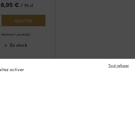
18,95
€
/
75 cl
Rupture de stock
AJOUTER
Minimum 1 produit(s)
En stock
Tout refuser
itez activer
e en contact ?
s