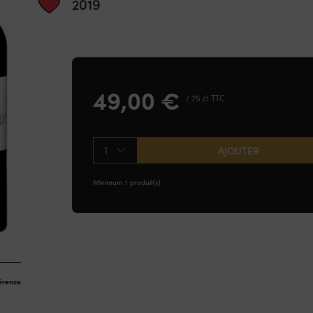
2019
49,00
€
/ 75 cl TTC
1
AJOUTER
Minimum 1 produit(s)
férence