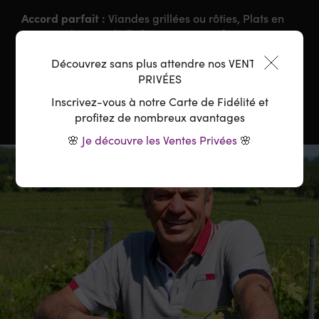
Accord parfait :
Viandes grillées ou rôties, Plats en
Sauce, Gibiers, Volaille braisée, Aperitif, Tapas
Découvrez sans plus attendre nos VENTES
Température :
14-16°C
PRIVÉES
Inscrivez-vous à notre Carte de Fidélité et
profitez de nombreux avantages
🌸
Je découvre les Ventes Privées
🌸