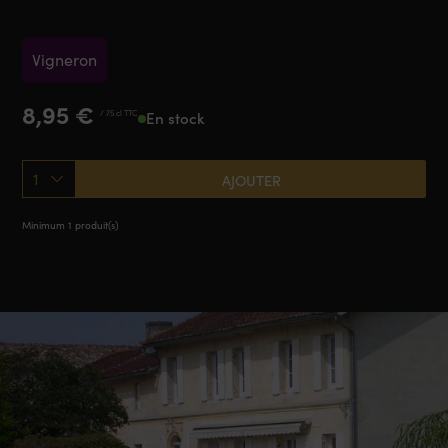
2021
Vigneron
8,95
€
/ 75 cl TTC
En stock
1
AJOUTER
Minimum 1 produit(s)