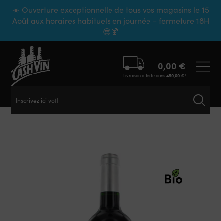
Panneau de gestion des cookies
☀️ Ouverture exceptionnelle de tous vos magasins le 15
Août aux horaires habituels en journée – fermeture 18H
😎🍹
0,00
€
Livraison offerte dans
450,00
€
!
Inscrivez ici votre