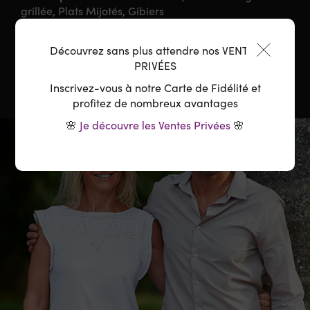
grillée, Plats Mijotés, Gibiers
Température :
16-18°C
Découvrez sans plus attendre nos VENTES
PRIVÉES
Inscrivez-vous à notre Carte de Fidélité et
profitez de nombreux avantages
🌸
Je découvre les Ventes Privées
🌸