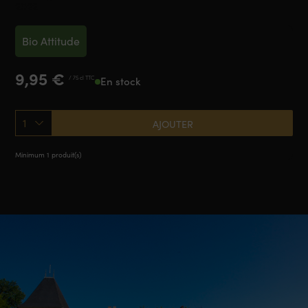
2022
Bio Attitude
9,95
€
/ 75 cl TTC
En stock
1
AJOUTER
Minimum 1 produit(s)