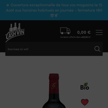
Panneau de gestion des cookies
☀️ Ouverture exceptionnelle de tous vos magasins le 15
Août aux horaires habituels en journée – fermeture 18H
😎🍹
0,00
€
Livraison offerte dans
450,00
€
!
Inscrivez ici votre