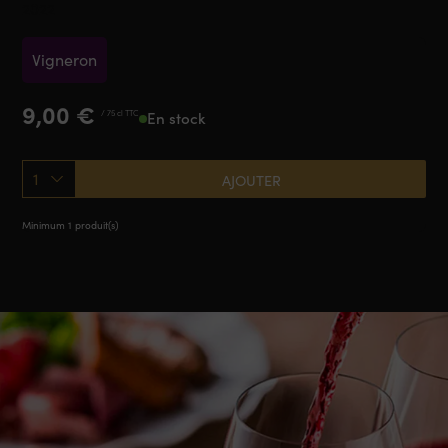
2022
Vigneron
9,00
€
/ 75 cl TTC
En stock
1
AJOUTER
Minimum 1 produit(s)