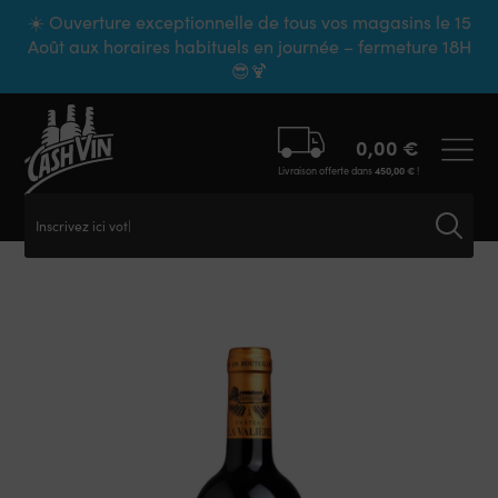
Panneau de gestion des cookies
☀️ Ouverture exceptionnelle de tous vos magasins le 15
Août aux horaires habituels en journée – fermeture 18H
😎🍹
0,00
€
Livraison offerte dans
450,00
€
!
Inscrivez ici votre