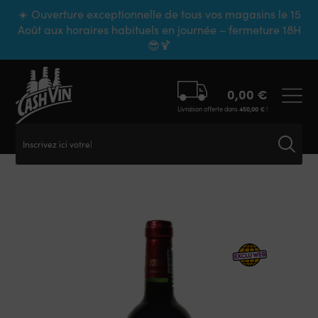
Panneau de gestion des cookies
☀️ Ouverture exceptionnelle de tous vos magasins le 15
Août aux horaires habituels en journée – fermeture 18H
😎🍹
0,00
€
Livraison offerte dans
450,00
€
!
Inscrivez ici votre r