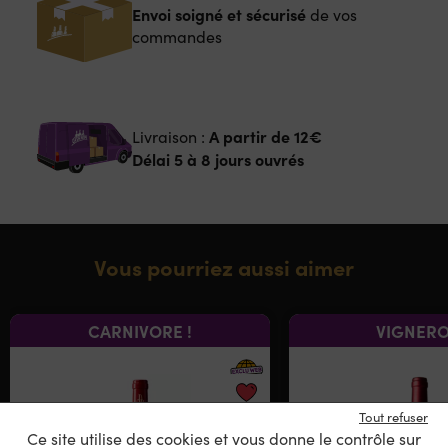
Envoi soigné et sécurisé
de vos
commandes
A partir de
12€
Livraison :
Délai 5 à 8 jours ouvrés
Vous pourriez aussi aimer
CARNIVORE !
VIGNER
Tout refuser
Ce site utilise des cookies et vous donne le contrôle sur