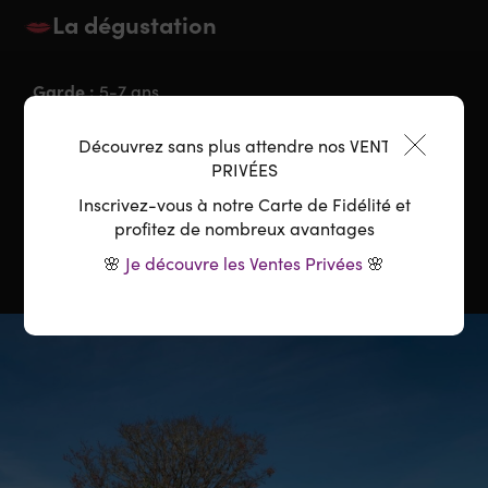
La dégustation
Garde :
5-7 ans
Accord parfait :
Viandes, Plats en Sauce, Gibiers
Découvrez sans plus attendre nos VENTES
PRIVÉES
Température :
16-18°C
Inscrivez-vous à notre Carte de Fidélité et
profitez de nombreux avantages
🌸
Je découvre les Ventes Privées
🌸