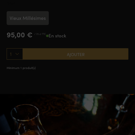
1994
Vieux Millésimes
95,00
€
/ 70 cl TTC
En stock
1
AJOUTER
Minimum 1 produit(s)