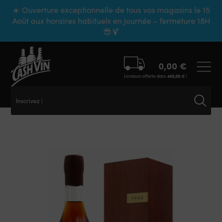
Panneau de gestion des cookies
☀️ Ouverture exceptionnelle de tous vos magasins le 15
Août aux horaires habituels en journée – fermeture 18H
😎🍹
0,00
€
Livraison offerte dans
450,00
€
!
Inscrivez ic