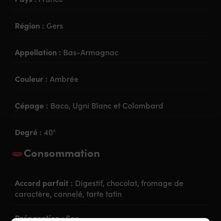
Région :
Gers
Appellation :
Bas-Armagnac
Couleur :
Ambrée
Cépage :
Baco, Ugni Blanc et Colombard
Degré :
40°
Consommation
Accord parfait :
Digestif, chocolat, fromage de
caractère, cannelé, tarte tatin
Préparation :
Sec